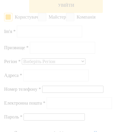
УВІЙТИ
Користувач
Майстер
Компанія
Im'я *
Призвище *
Регіон *
Адреса *
Номер телефону *
Електронна пошта *
Пароль *