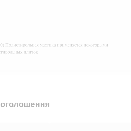
70) Полистирольная мастика применяется некоторыми
стирольных плиток
 оголошення