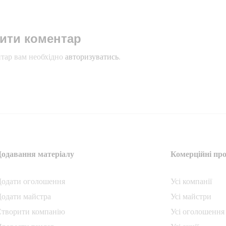
ити коментар
тар вам необхідно
авторизуватись
.
Додавання матеріалу
Комерційні про
Додати oголошення
Усі компанії
одати майстра
Усі майстри
Створити компанiю
Усі оголошення