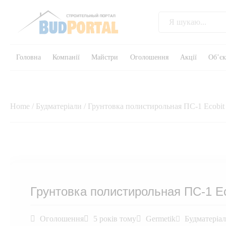
Головна
Компанії
Майстри
Оголошення
Акції
Об’є
Home
/
Будматеріали
/ Грунтовка полистирольная ПС-1 Ecobit
Грунтовка полистирольная ПС-1 Ec
Оголошення
5 років тому
Germetik
Будматеріа