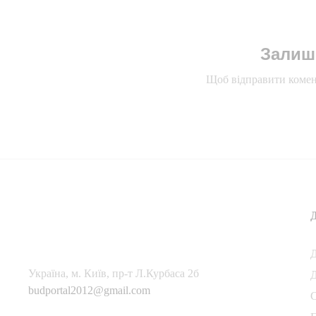
Залиш
Щоб відправити комен
Українa, м. Київ, пр-т Л.Курбаса 2б
Д
budportal2012@gmail.com