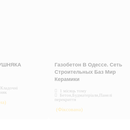
КУШНЯКА
Газобетон В Одессе. Сеть
Строительных Баз Мир
Керамики
,
Кладочні
1 місяць тому
няк
Бетон
,
Будматеріали
,
Панелі
перекриття
на)
(Фіксована)