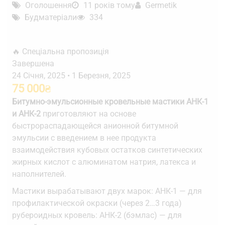
Оголошення
11 років тому
Germetik
Будматеріали
334
🔥 Спеціальна пропозиція
Завершена
24 Січня, 2025
•
1 Березня, 2025
75 000
₴
Битумно-эмульсионные кровельные мастики АНК-1
и АНК-2
приготовляют на основе
быстрораспадающейся анионной битумной
эмульсии с введением в нее продукта
взаимодействия кубовых остатков синтетических
жирных кислот с алюминатом натрия, латекса и
наполнителей.
Мастики вырабатывают двух марок: АНК-1 — для
профилактической окраски (через 2…3 года)
рубероидных кровель: АНК-2 (бэмлас) — для