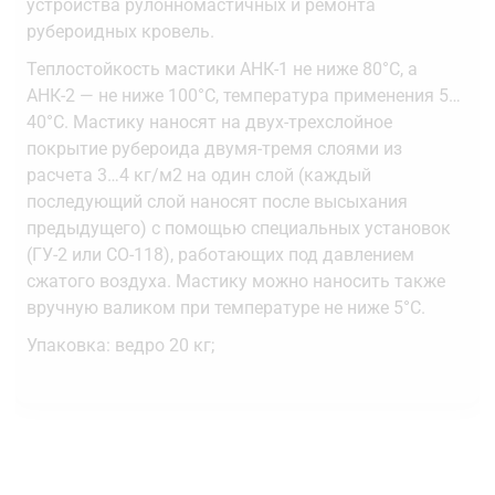
устройства рулонномастичных и ремонта
рубероидных кровель.
Теплостойкость мастики АНК-1 не ниже 80°С, а
АНК-2 — не ниже 100°С, температура применения 5…
40°С. Мастику наносят на двух-трехслойное
покрытие рубероида двумя-тремя слоями из
расчета 3…4 кг/м2 на один слой (каждый
последующий слой наносят после высыхания
предыдущего) с помощью специальных установок
(ГУ-2 или СО-118), работающих под давлением
сжатого воздуха. Мастику можно наносить также
вручную валиком при температуре не ниже 5°С.
Упаковка: ведро 20 кг;