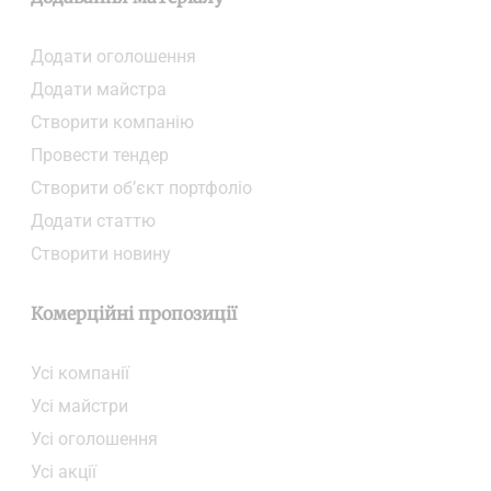
Додати oголошення
Додати майстра
Створити компанiю
Провести тендер
Створити об’єкт портфоліо
Додати статтю
Створити новину
Комерційні пропозиції
Усі компанії
Усі майстри
Усі оголошення
Усі акції