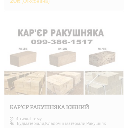
20
₴
(Фіксована)
КАР'ЄР РАКУШНЯКА ЮЖНИЙ
4 тижні тому
Будматеріали
,
Кладочні матеріали
,
Ракушняк