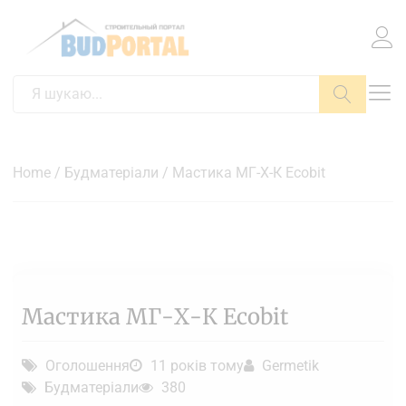
Пошук
Home
/
Будматеріали
/ Мастика МГ-Х-К Ecobit
Мастика МГ-Х-К Ecobit
Оголошення
11 років тому
Germetik
Будматеріали
380