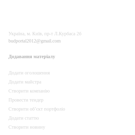
Українa, м. Київ, пр-т Л.Курбаса 2б
budportal2012@gmail.com
Додавання матеріалу
Додати oголошення
Додати майстра
Створити компанiю
Провести тендер
Створити об’єкт портфоліо
Додати статтю
Створити новину