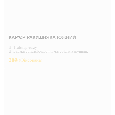
КАР'ЄР РАКУШНЯКА ЮЖНИЙ
1 місяць тому
Будматеріали
,
Кладочні матеріали
,
Ракушняк
20
₴
(Фіксована)