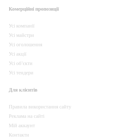
Комерційні пропозиції
Усі компанії
Усі майстри
Усі оголошення
Усі акції
Усі об’єкти
Усі тендери
Для клієнтів
Правила використання сайту
Реклама на сайті
Мій аккаунт
Контакти