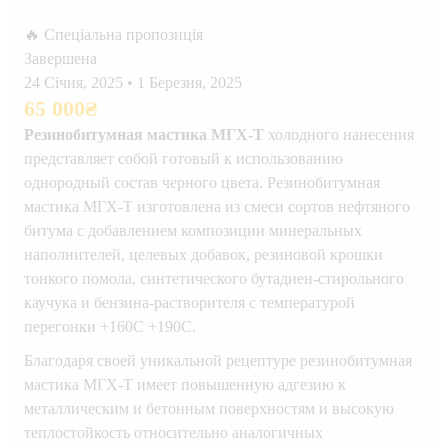
🔥 Спеціальна пропозиція
Завершена
24 Січня, 2025
•
1 Березня, 2025
65 000
₴
Резинобитумная мастика МГХ-Т
холодного нанесения
представляет собой готовый к использованию
однородный состав черного цвета. Резинобитумная
мастика МГХ-Т изготовлена из смеси сортов нефтяного
битума с добавлением композиции минеральных
наполнителей, целевых добавок, резиновой крошки
тонкого помола, синтетического бутадиен-стирольного
каучука и бензина-растворителя с температурой
перегонки +160С +190С.
Благодаря своей уникальной рецептуре резинобитумная
мастика МГХ-Т имеет повышенную адгезию к
металлическим и бетонным поверхностям и высокую
теплостойкость относительно аналогичных