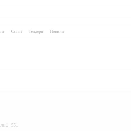
кти
Статті
Тендери
Новини
али
551