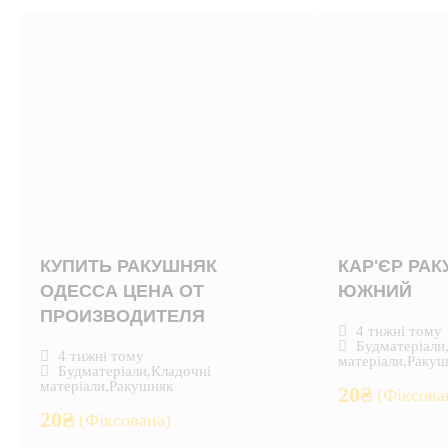
КУПИТЬ РАКУШНЯК
КАР'ЄР РА
ОДЕССА ЦЕНА ОТ
ЮЖНИЙ
ПРОИЗВОДИТЕЛЯ
4 тижні тому
Будматеріали
4 тижні тому
матеріали
,
Ракуш
Будматеріали
,
Кладочні
матеріали
,
Ракушняк
20
₴
(Фіксова
20
₴
(Фіксована)