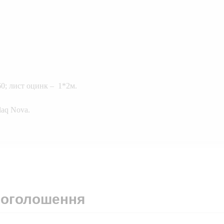
60; лист оцинк – 1*2м.
laq Nova.
 оголошення