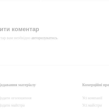
ити коментар
тар вам необхідно
авторизуватись
.
Додавання матеріалу
Комерційні про
Додати oголошення
Усі компанії
одати майстра
Усі майстри