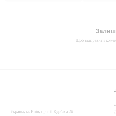
Залиш
Щоб відправити комен
Українa, м. Київ, пр-т Л.Курбаса 2б
Д