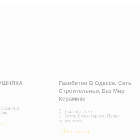
КУШНЯКА
Газобетон В Одессе. Сеть
Строительных Баз Мир
Керамики
,
Кладочні
1 місяць тому
няк
Бетон
,
Будматеріали
,
Панелі
перекриття
на)
(Фіксована)