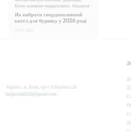
Котли опалення твердопаливні
, Опалення
Як вибрати твердопаливний
котел для будинку у 2026 році
28.05.2026
Д
Д
Українa, м. Київ, пр-т Л.Курбаса 2б
Д
budportal2012@gmail.com
С
П
С
Д