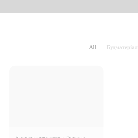
All
Будматеріал
Автоматика для опалення
, Димоходи
,