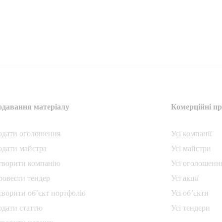
одавання матеріалу
Комерційні пр
одати oголошення
Усі компанії
одати майстра
Усі майстри
творити компанiю
Усі оголошенн
ровести тендер
Усі акції
творити об’єкт портфоліо
Усі об’єкти
одати статтю
Усі тендери