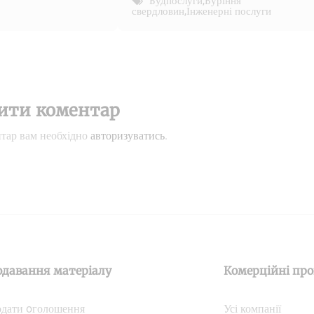
Будпослуги
,
Буріння
свердловин
,
Інженерні послуги
ити коментар
тар вам необхідно
авторизуватись
.
одавання матеріалу
Комерційні про
дати oголошення
Усі компанії