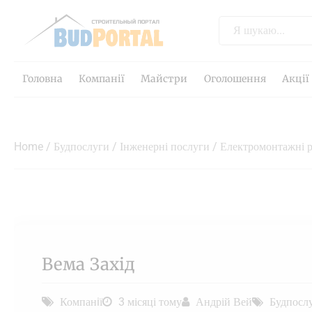
Головна
Компанії
Майстри
Оголошення
Акції
Home
/
Будпослуги
/
Інженерні послуги
/
Електромонтажні 
Вема Захід
Компанiї
3 місяці тому
Андрій Вей
Будпосл