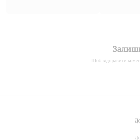
Залиш
Щоб відправити комен
Д
До