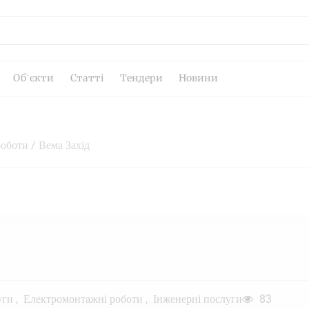
Об’єкти
Статті
Тендери
Новини
роботи
/ Вема Захід
уги
Електромонтажні роботи
Інженерні послуги
83
,
,