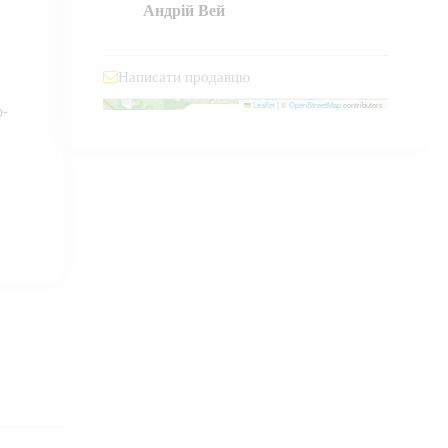
Андрій Вей
Написати продавцю
Джорджа Вашингтона, 7
Leaflet
|
©
OpenStreetMap
contributors
-
×
+
Джорджа Вашингтона, 7
−