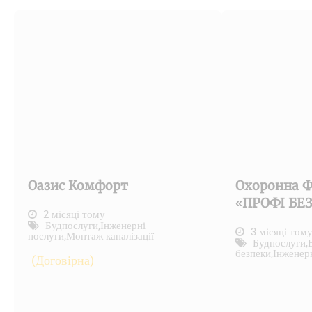
Оазис Комфорт
Охоронна Ф
«ПРОФІ БЕ
2 місяці тому
Будпослуги
,
Інженерні
3 місяці том
послуги
,
Монтаж каналізації
Будпослуги
,
безпеки
,
Інженер
(Договірна)