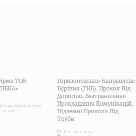
ірма ТОВ
Горизонтально Направлене
ЗПЕКА»
Буріння (ГНБ). Прокол Під
Дорогою. Безтраншейне
у
Прокладання Комунікацій.
Встановлення систем
ні послуги
Підземні Проколи Під
Труби
5 місяців тому