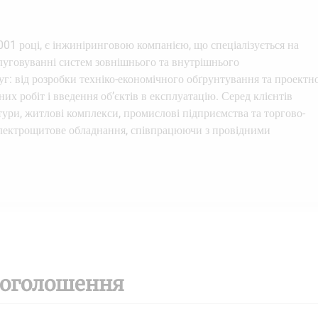
1 році, є інжиніринговою компанією, що спеціалізується на
слуговуванні систем зовнішнього та внутрішнього
г: від розробки техніко-економічного обґрунтування та проектно
х робіт і введення об’єктів в експлуатацію. Серед клієнтів
ри, житлові комплекси, промислові підприємства та торгово-
 електрощитове обладнання, співпрацюючи з провідними
 оголошення