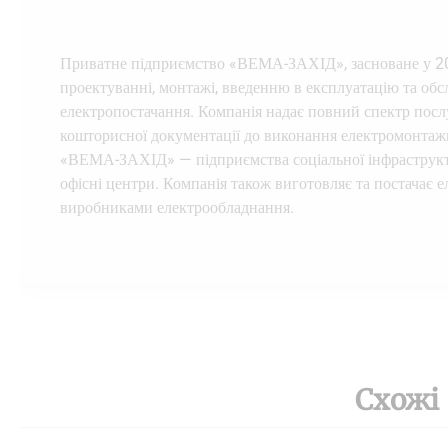
Приватне підприємство «ВЕМА-ЗАХІД», засноване у 200
проектуванні, монтажі, введенню в експлуатацію та об
електропостачання. Компанія надає повний спектр послу
кошторисної документації до виконання електромонтажни
«ВЕМА-ЗАХІД» — підприємства соціальної інфраструкту
офісні центри. Компанія також виготовляє та постачає
виробниками електрообладнання.
Схожі