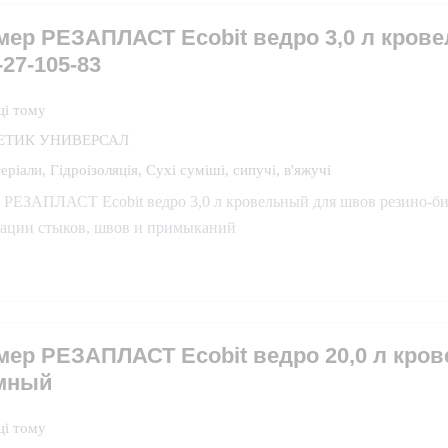
мер РЕЗАПЛАСТ Ecobit ведро 3,0 л кро
-27-105-83
ці тому
ЕТИК УНИВЕРСАЛ
еріали
,
Гідроізоляція
,
Сухі суміші, сипучі, в'яжучі
 РЕЗАПЛАСТ Ecobit ведро 3,0 л кровельный для швов резино-би
зации стыков, швов и примыканий
мер РЕЗАПЛАСТ Ecobit ведро 20,0 л кро
мный
ці тому