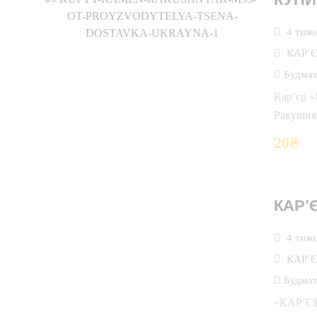
4 тижн
КАР’
Будмат
Кар’єр «
Ракушн
20
₴
КАР’
4 тижн
КАР’
Будмат
«КАР’ЄР