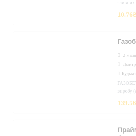
зливних 
10.76
Газоб
2 міся
Дмитр
Будмат
ГАЗОБЕТО
виробу 
139.5
Прай