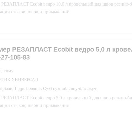
 РЕЗАПЛАСТ Ecobit ведро 10,0 л кровельный для швов резино-б
зации стыков, швов и примыканий
мер РЕЗАПЛАСТ Ecobit ведро 5,0 л кро
-27-105-83
ці тому
ЕТИК УНИВЕРСАЛ
еріали
,
Гідроізоляція
,
Сухі суміші, сипучі, в'яжучі
 РЕЗАПЛАСТ Ecobit ведро 5,0 л кровельный для швов резино-би
зации стыков, швов и примыканий