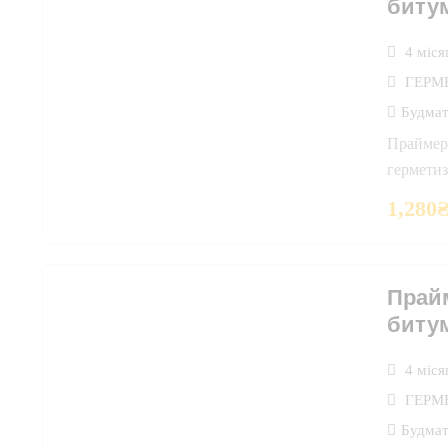
битум
4 міся
ГЕРМ
Будмат
Праймер
гермети
1,280
Прай
битум
4 міся
ГЕРМ
Будмат