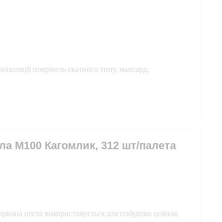
коізоляції покрівель скатного типу, мансард,
ла М100 Кагомлик, 312 шт/палета
ервона цегла використовується для побудови цоколя,