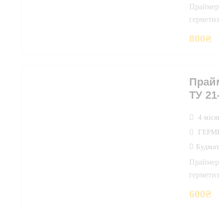
Праймер
гермети
800
₴
Прай
ТУ 21
4 міся
ГЕРМ
Будмат
Праймер
гермети
600
₴