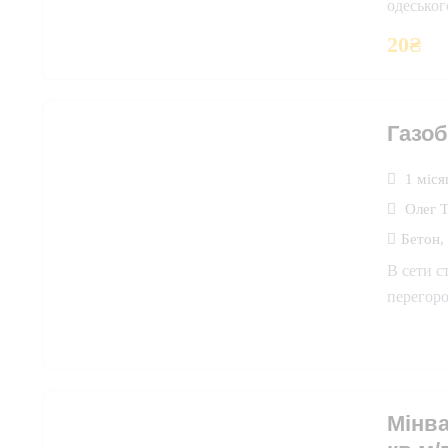
одесько
20
₴
Газоб
1 міся
Олег 
Бетон
,
В сети с
перегоро
Мінва