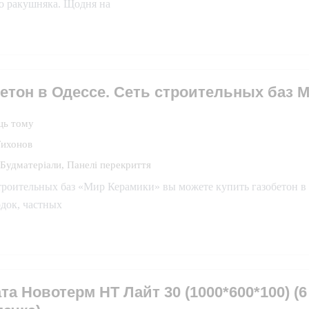
го ракушняка. Щодня на
етон в Одессе. Сеть строительных баз 
ць тому
Тихонов
Будматеріали
,
Панелі перекриття
троительных баз «Мир Керамики» вы можете купить газобетон в 
док, частных
та Новотерм НТ Лайт 30 (1000*600*100) (6 