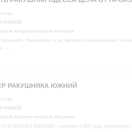
і тому
ЄР ЮЖНИЙ
еріали
,
Кладочні матеріали
,
Ракушняк
Південний». Виробляємо та доставляємо блоки ракушняку по всій
як —
ЄР РАКУШНЯКА ЮЖНИЙ
і тому
ЄР ЮЖНИЙ
еріали
,
Кладочні матеріали
,
Ракушняк
 РАКУШНЯКА ЮЖНИЙ» – заснован в 2001 році, виробництво – 