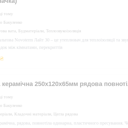
пачка)
ці тому
о Бакуленко
това вата
,
Будматеріали
,
Теплозвукоізоляція
альтова Novoterm Лайт 30 – це утеплювач для теплоізоляції та зву
док між кімнатами, перекриттів
5
₴
 керамічна 250х120х65мм рядова повноті
ці тому
о Бакуленко
еріали
,
Кладочні матеріали
,
Цегла рядова
рамічна, рядова, повнотіла одинарна, пластичного пресування. Ч