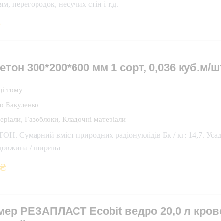
ям, перегородок, несучих стін і т.д.
₴
етон 300*200*600 мм 1 сорт, 0,036 куб.м/ш
ці тому
о Бакуленко
еріали
,
Газоблоки
,
Кладочні матеріали
Н. Сумарний вміст природних радіонуклідів Бк / кг: 14,7. Усадк
(довжина / ширина
6
₴
мер РЕЗАПЛАСТ Ecobit ведро 20,0 л кро