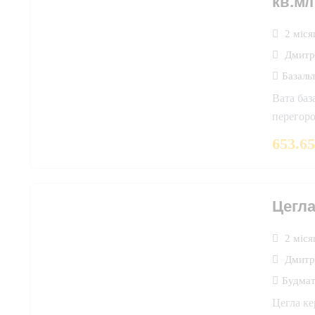
кв.м/
2 міся
Дмитр
Базаль
Вата баз
перегоро
653.6
Цегла
2 міся
Дмитр
Будмат
Цегла ке