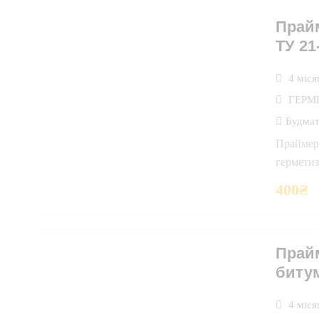
Прай
ТУ 21
4 міся
ГЕРМ
Будмат
Праймер
гермети
400
₴
Прай
биту
4 міся