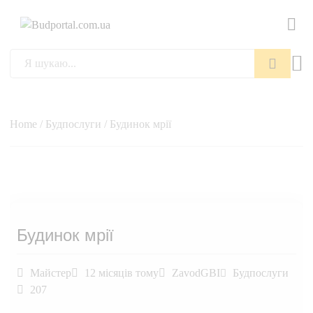
Пошук
Home
/
Будпослуги
/ Будинок мрії
Будинок мрії
Майстер
12 місяців тому
ZavodGBI
Будпослуги
207