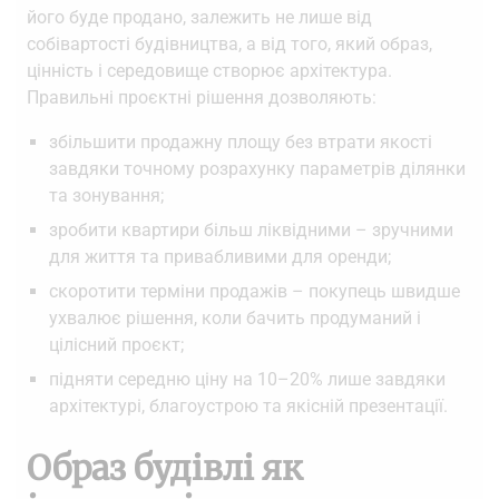
його буде продано, залежить не лише від
собівартості будівництва, а від того, який образ,
цінність і середовище створює архітектура.
Правильні проєктні рішення дозволяють:
збільшити продажну площу без втрати якості
завдяки точному розрахунку параметрів ділянки
та зонування;
зробити квартири більш ліквідними – зручними
для життя та привабливими для оренди;
скоротити терміни продажів – покупець швидше
ухвалює рішення, коли бачить продуманий і
цілісний проєкт;
підняти середню ціну на 10–20% лише завдяки
архітектурі, благоустрою та якісній презентації.
Образ будівлі як