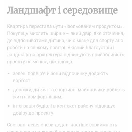
Ландшафт і середовище
Квартира перестала бути «ізольованим продуктом».
Покупець мислить ширше – який двір, яке оточення,
де відпочиватиме дитина, чи є місце для спорту або
роботи на свіжому повітрі. Якісний благоустрій і
ландшафтна архітектура підвищують привабливість
проєкту не менше, ніж площа:
зелені подвір’я й зони відпочинку додають
вартості;
доріжки, дитячі та спортивні майданчики роблять
життя комфортнішим;
інтеграція будівлі в контекст району підвищує
довіру до проєкту.
Сьогодні девелопери дедалі частіше сприймають
середовище навколо будинку як частину продукту.