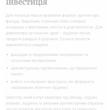
інвестиція
Для покупця перше враження формує архітектура
фасаду. Виразний, стильний облік створює
асоціацію з престижем, якістю й довговічністю. Для
девелопера це означає одне – будівлю легше
продати швидше й дорожче. Сучасні проєкти
вирізняються завдяки:
фасадам із продуманими пропорціями та
сучасними матеріалами;
архітектурному підсвічуванню, що підкреслює
силует;
роботі з кольором і фактурою, які формують
«впізнаване обличчя» будинку.
Інвестор, який купує квартиру під оренду, чудово
розуміє: будинок із сильним архітектурним образом
легше здавати, він рідше простоює та приносить