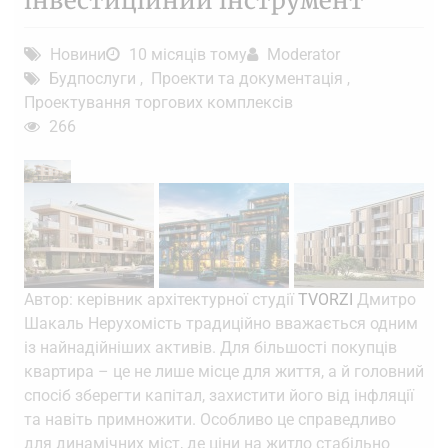
інвестиційний інструмент
Новини
10 місяців тому
Moderator
Будпослуги
Проекти та документація
,
,
Проектування торгових комплексів
266
Автор: керівник архітектурної студії
TVORZI
Дмитро
Шакаль Нерухомість традиційно вважається одним
із найнадійніших активів. Для більшості покупців
квартира – це не лише місце для життя, а й головний
спосіб зберегти капітал, захистити його від інфляції
та навіть примножити. Особливо це справедливо
для динамічних міст, де ціни на житло стабільно