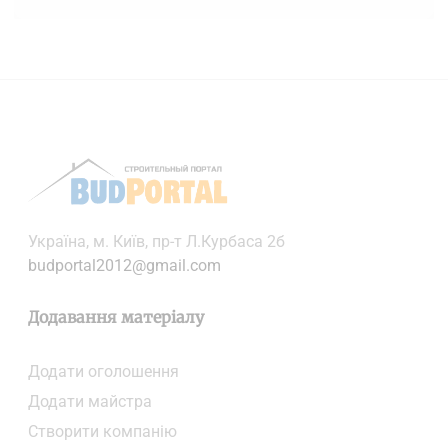
+
−
Українa, м. Київ, пр-т Л.Курбаса 2б
budportal2012@gmail.com
Додавання матеріалу
Додати oголошення
Додати майстра
Створити компанiю