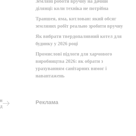
Земляні роботи вручну на дачній
ділянці: коли техніка не потрібна
Траншея, яма, котлован: який обсяг
земляних робіт реально зробити вручну
Як вибрати твердопаливний котел для
будинку у 2026 році
Промислові підлоги для харчового
виробництва 2026: як обрати з
урахуванням санітарних вимог і
навантажень
ін
Реклама
ід
Next
Post