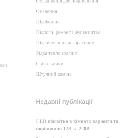
Обладнання для подрібнення
Опалення
Підвіконня
Підлоги, ремонт і будівництво
Підсвічування декоративне
Рідка теплоізоляція
Світильники
ьні.
Штучний камінь
Недавні публікації
LED підсвітка в кімнаті: варіанти та
порівняння 12В та 220В