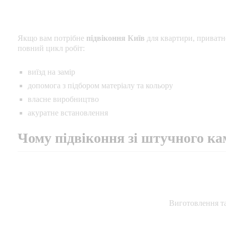
Якщо вам потрібне
підвіконня Київ
для квартири, приватн
повний цикл робіт:
виїзд на замір
допомога з підбором матеріалу та кольору
власне виробництво
акуратне встановлення
Чому підвіконня зі штучного к
Виготовлення та