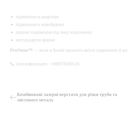
підвіконня в квартиру
підвіконня в новобудови
широкі підвіконня під зону відпочинку
нестандартні форми
ProStone™
— коли в Києві шукають якісні підвіконня зі ш
📞 Зателефонувати: +380978589120
Навігація
Комбіновані лазерні верстати для різки труби та
листового металу
Previous
записів
Post