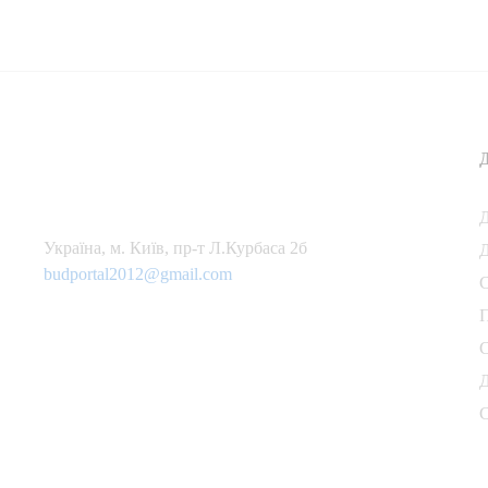
Українa, м. Київ, пр-т Л.Курбаса 2б
Д
budportal2012@gmail.com
П
С
Д