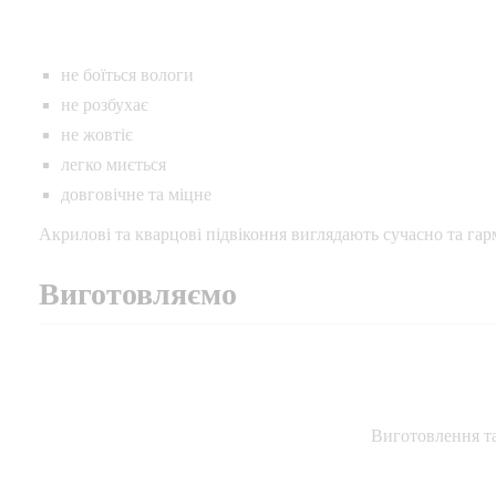
не боїться вологи
не розбухає
не жовтіє
легко миється
довговічне та міцне
Акрилові та кварцові підвіконня виглядають сучасно та гарм
Виготовляємо
Виготовлення та