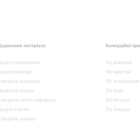
Додавання матеріалу
Комерційні про
Додати oголошення
Усі компанії
одати майстра
Усі майстри
Створити компанiю
Усі оголошення
ровести тендер
Усі акції
творити об’єкт портфоліо
Усі об’єкти
одати статтю
Усі тендери
Створити новину