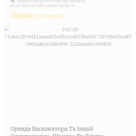
Будпослуги
,
Монтаж металевих
конструкцій
,
Монтажні роботи
35,000
₴
(Договірна)
Оренда Екскаватора Та Іншої