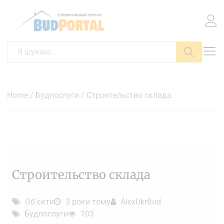
Пошук
Home
/
Будпослуги
/ Строительство склада
Строительство склада
Об'єкти
3 роки тому
AlexUkrBud
Будпослуги
103