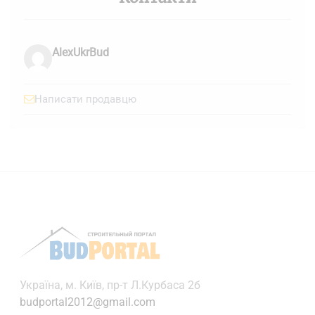
AlexUkrBud
Написати продавцю
Українa, м. Київ, пр-т Л.Курбаса 2б
budportal2012@gmail.com