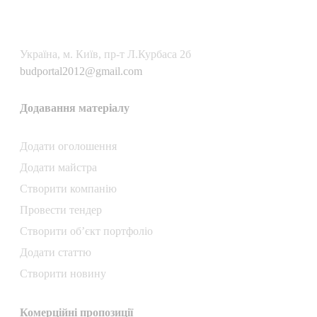
Українa, м. Київ, пр-т Л.Курбаса 2б
budportal2012@gmail.com
Додавання матеріалу
Додати oголошення
Додати майстра
Створити компанiю
Провести тендер
Створити об’єкт портфоліо
Додати статтю
Створити новину
Комерційні пропозиції