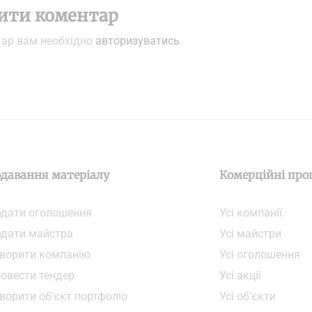
ити коментар
тар вам необхідно
авторизуватись
.
давання матеріалу
Комерційні про
дати oголошення
Усі компанії
дати майстра
Усі майстри
ворити компанiю
Усі оголошення
овести тендер
Усі акції
ворити об’єкт портфоліо
Усі об’єкти