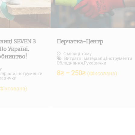
виці SEVEN З
Перчатка-Центр
о Україні.
4 місяці тому
обництво!
Витратні матеріали
,
Інструменти
Обладнання
,
Рукавички
у
8
₴
–
250
₴
(Фіксована)
теріали
,
Інструменти
кавички
Фіксована)