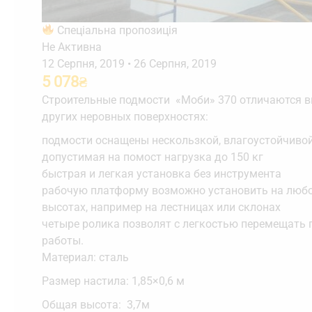
Спеціальна пропозиція
Не Активна
12 Серпня, 2019
•
26 Серпня, 2019
5 078
₴
Строительные подмости «Моби» 370 отличаются в
других неровных поверхностях:
подмости оснащены нескользкой, влагоустойчиво
допустимая на помост нагрузка до 150 кг
быстрая и легкая установка без инструмента
рабочую платформу возможно установить на любой
высотах, например на лестницах или склонах
четыре ролика позволят с легкостью перемещать 
работы.
Материал: сталь
Размер настила: 1,85×0,6 м
Общая высота: 3,7м