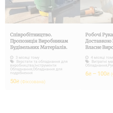
Співробітництво.
Робочі Рука
Пропозиція Виробникам
Доставкою П
Будівельних Матеріалів.
Власне Вир
3 місяці тому
4 місяці том
Верстати та обладнання для
Витратні ма
виробництва
,
Інструменти
Обладнання
,
Ру
Обладнання
,
Обладнання для
подрібнення
6
₴
–
100
₴
(
50
₴
(Фіксована)