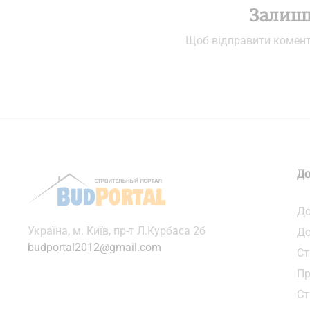
Залиш
Щоб відправити комен
До
До
Українa, м. Київ, пр-т Л.Курбаса 2б
До
budportal2012@gmail.com
Ст
Пр
Ст