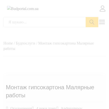
Пошук
Home
/
Будпослуги
/ Монтаж гипсокартона Малярные
работы
Монтаж гипсокартона Малярные
работы
Оголошення
4 роки тому
Andreystepov