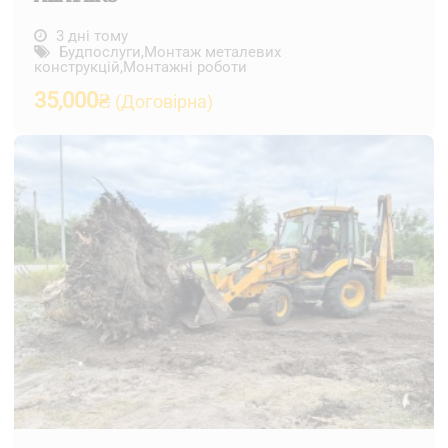
3 дні тому
Будпослуги
,
Монтаж металевих
конструкцій
,
Монтажні роботи
35,000
₴
(Договірна)