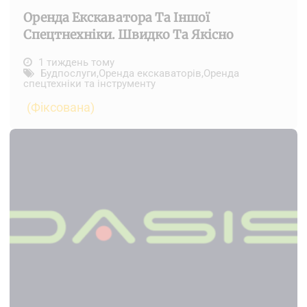
Оренда Екскаватора Та Іншої
Спецтнехніки. Швидко Та Якісно
1 тиждень тому
Будпослуги
,
Оренда екскаваторів
,
Оренда
спецтехніки та інструменту
(Фіксована)