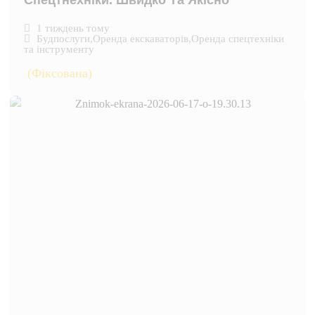
Спецтнехніки. Швидко Та Якісно
1 тиждень тому
Будпослуги
,
Оренда екскаваторів
,
Оренда спецтехніки
та інструменту
(Фіксована)