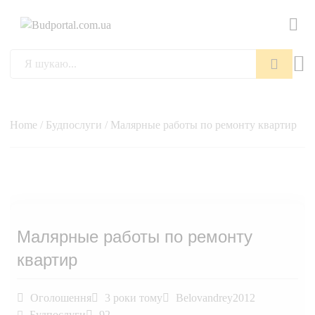
Пошук
Home
/
Будпослуги
/ Малярные работы по ремонту квартир
Малярные работы по ремонту
квартир
Оголошення
3 роки тому
Belovandrey2012
Будпослуги
92