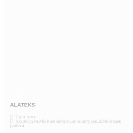
Новий
ALATEKS
2 дні тому
Будпослуги
,
Монтаж металевих конструкцій
,
Монтажні
роботи