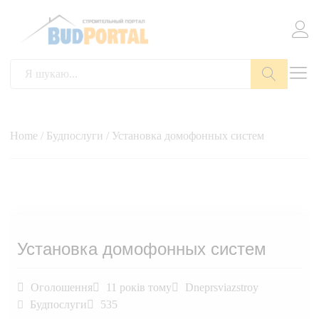
Пошук
Home
/
Будпослуги
/ Установка домофонных систем
Установка домофонных систем
Оголошення
11 років тому
Dneprsviazstroy
Будпослуги
535