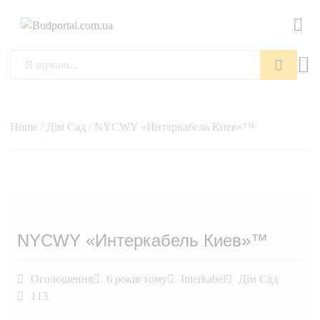
Пошук
Home
/
Дім Сад
/ NYCWY «Интеркабель Киев»™
NYCWY «Интеркабель Киев»™
Оголошення
6 років тому
Interkabel
Дім Сад
113