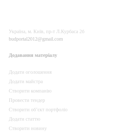
Українa, м. Київ, пр-т Л.Курбаса 2б
budportal2012@gmail.com
Додавання матеріалу
Додати oголошення
Додати майстра
Створити компанiю
Провести тендер
Створити об’єкт портфоліо
Додати статтю
Створити новину