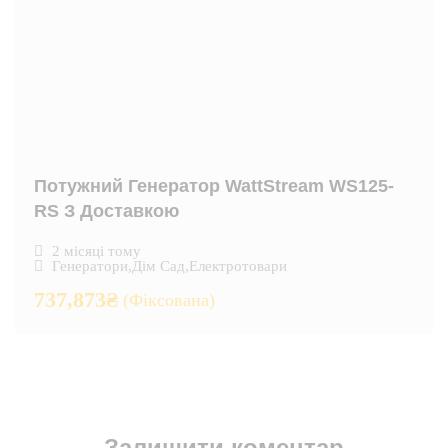
Потужний Генератор WattStream WS125-
RS З Доставкою
2 місяці тому
Генератори
,
Дім Сад
,
Електротовари
737,873
₴
(Фіксована)
Залишити коментар