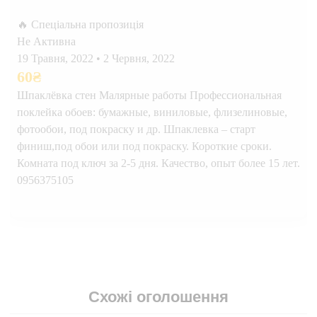
🔥 Спеціальна пропозиція
Не Активна
19 Травня, 2022
•
2 Червня, 2022
60
₴
Шпаклёвка стен Малярные работы Профессиональная
поклейка обоев: бумажные, виниловые, флизелиновые,
фотообои, под покраску и др. Шпаклевка – старт
финиш,под обои или под покраску. Короткие сроки.
Комната под ключ за 2-5 дня. Качество, опыт более 15 лет.
0956375105
Схожі оголошення