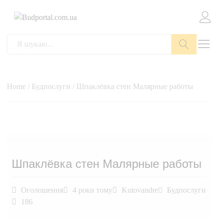
Пошук
Home
/
Будпослуги
/ Шпаклёвка стен Малярные работы
Шпаклёвка стен Малярные работы
Оголошення
4 роки тому
Kutovandre
Будпослуги
186