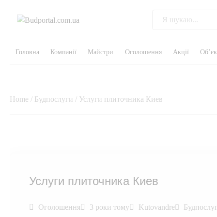
Головна
Компанії
Майстри
Оголошення
Акції
Об’є
Home
/
Будпослуги
/ Услуги плиточника Киев
Услуги плиточника Киев
Оголошення
3 роки тому
Kutovandre
Будпослу