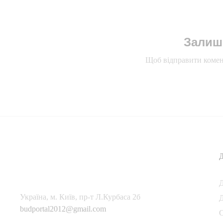
Залиш
Щоб відправити комен
Українa, м. Київ, пр-т Л.Курбаса 2б
Д
budportal2012@gmail.com