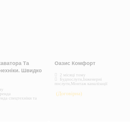
аватора Та
Оазис Комфорт
нехніки. Швидко
2 місяці тому
Будпослуги
,
Інженерні
послуги
,
Монтаж каналізації
му
(Договірна)
ренда
нда спецтехніки та