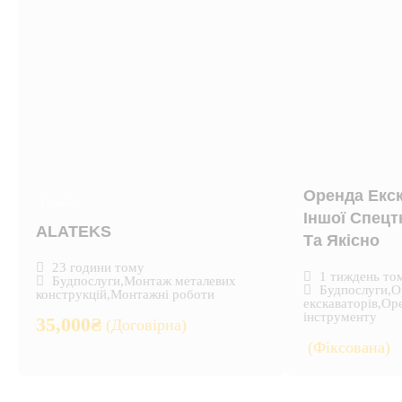
Оренда Екск
Новий
Іншої Спецт
ALATEKS
Та Якісно
23 години тому
1 тиждень то
Будпослуги
,
Монтаж металевих
Будпослуги
,
О
конструкцій
,
Монтажні роботи
екскаваторів
,
Оре
інструменту
35,000
₴
(Договірна)
(Фіксована)