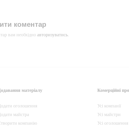
ити коментар
тар вам необхідно
авторизуватись
.
Додавання матеріалу
Комерційні про
Додати oголошення
Усі компанії
одати майстра
Усі майстри
Створити компанiю
Усі оголошення