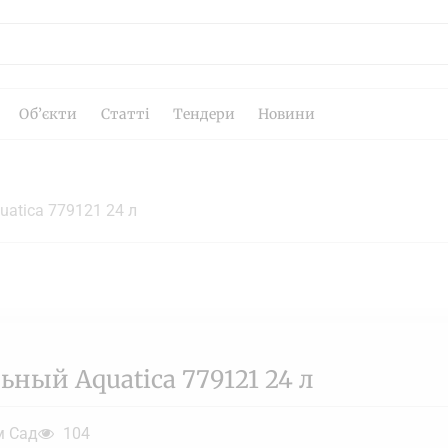
Об’єкти
Статті
Тендери
Новини
atica 779121 24 л
ный Aquatica 779121 24 л
м Сад
104