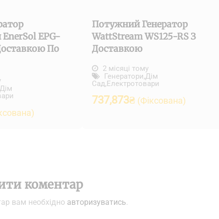
ратор
Потужний Генератор
 EnerSol EPG-
WattStream WS125-RS З
 Доставкою По
Доставкою
2 місяці тому
Генератори
,
Дім
у
Сад
,
Електротовари
Дім
вари
737,873
₴
(Фіксована)
ксована)
ити коментар
тар вам необхідно
авторизуватись
.