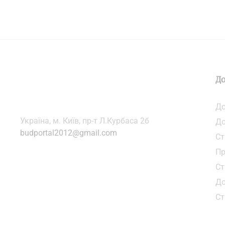
До
До
Українa, м. Київ, пр-т Л.Курбаса 2б
До
budportal2012@gmail.com
Ст
Пр
Ст
До
Ст