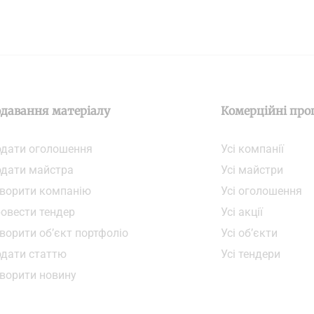
давання матеріалу
Комерційні про
дати oголошення
Усі компанії
дати майстра
Усі майстри
ворити компанiю
Усі оголошення
овести тендер
Усі акції
ворити об’єкт портфоліо
Усі об’єкти
дати статтю
Усі тендери
ворити новину