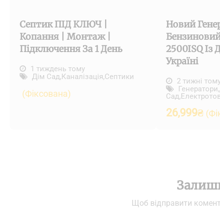
Септик ПІД КЛЮЧ |
Новий Гене
Копання | Монтаж |
Бензиновий
Підключення За 1 День
2500ISQ Із
Україні
1 тиждень тому
Дім Сад
,
Каналізація
,
Септики
2 тижні том
Генератори
,
(Фіксована)
Сад
,
Електрото
26,999
₴
(Фі
Залиш
Щоб відправити комен