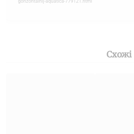
gorizontalnij-aquatica-779121.html
Схожі