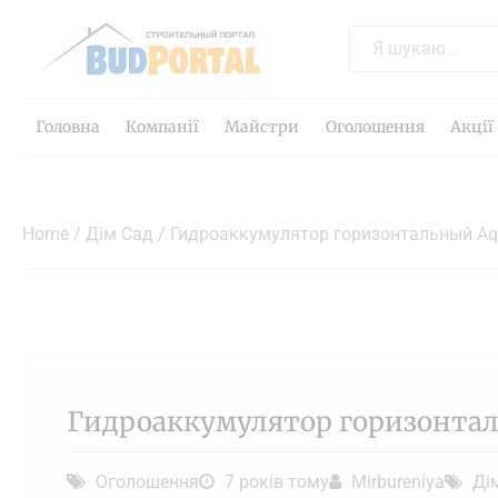
Головна
Компанії
Майстри
Оголошення
Акції
Home
/
Дім Сад
/ Гидроаккумулятор горизонтальный Aqu
Гидроаккумулятор горизонталь
Оголошення
7 років тому
Mirbureniya
Ді