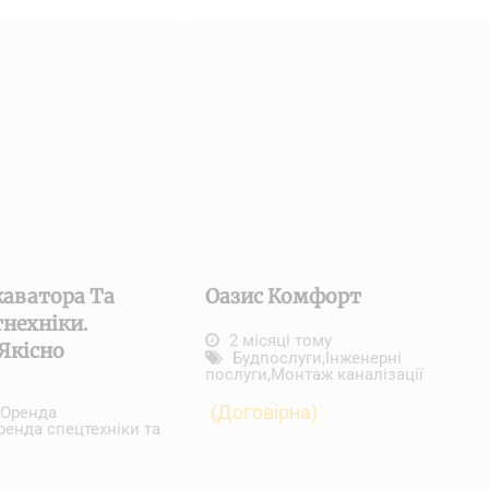
каватора Та
Оазис Комфорт
тнехніки.
2 місяці тому
Якісно
Будпослуги
,
Інженерні
послуги
,
Монтаж каналізації
(Договірна)
Оренда
ренда спецтехніки та