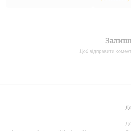
Залиш
Щоб відправити комен
До
До