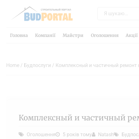
Головна
Компанії
Майстри
Оголошення
Акції
Home
/
Будпослуги
/ Комплексный и частичный ремонт 
Комплексный и частичный ре
Оголошення
5 років тому
Natash
Будпос