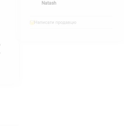
Natash
Написати продавцю
о
,