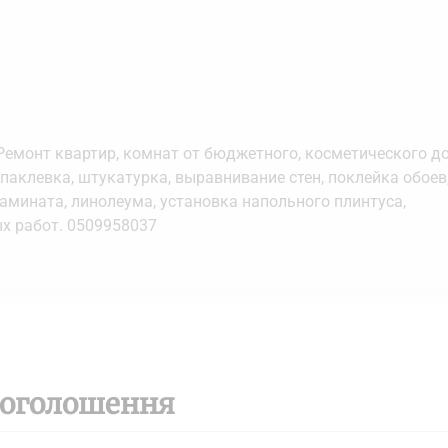
емонт квартир, комнат от бюджетного, косметического д
аклевка, штукатурка, выравнивание стен, поклейка обоев
ламината, линолеума, установка напольного плинтуса,
х работ. 0509958037
 оголошення