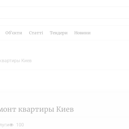
Об’єкти
Статті
Тендери
Новини
квартиры Киев
монт квартиры Киев
луги
100