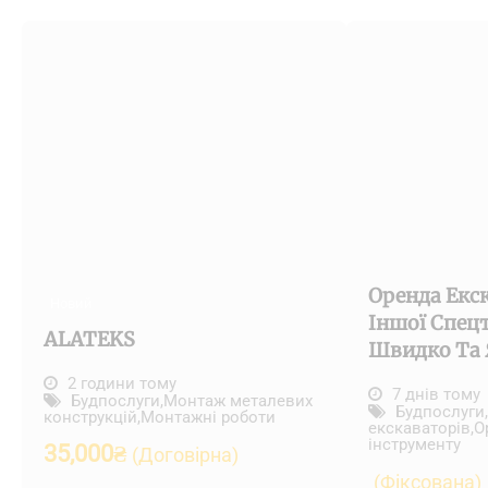
Оренда Екс
Новий
Іншої Спец
ALATEKS
Швидко Та 
2 години тому
7 днів тому
Будпослуги
,
Монтаж металевих
Будпослуги
,
конструкцій
,
Монтажні роботи
екскаваторів
,
О
інструменту
35,000
₴
(Договірна)
(Фіксована)