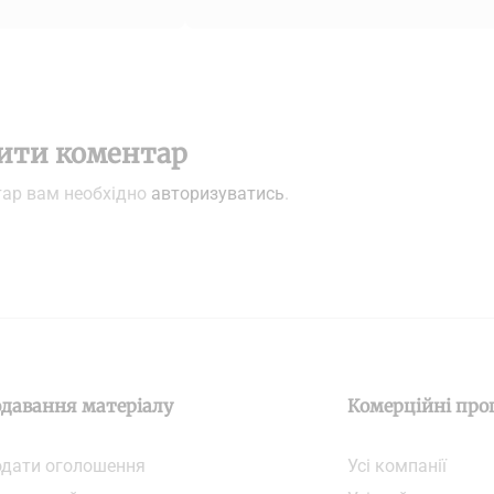
ити коментар
тар вам необхідно
авторизуватись
.
давання матеріалу
Комерційні про
дати oголошення
Усі компанії