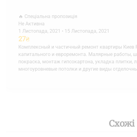
🔥 Спеціальна пропозиція
Не Активна
1 Листопада, 2021
•
15 Листопада, 2021
27
₴
Комплексный и частичный ремонт квартиры Киев Р
капитального и евроремонта. Малярные работы, шп
покраска, монтаж гипсокартона, укладка плитки, 
многоуровневые потолки и другие виды отделочны
Схожі