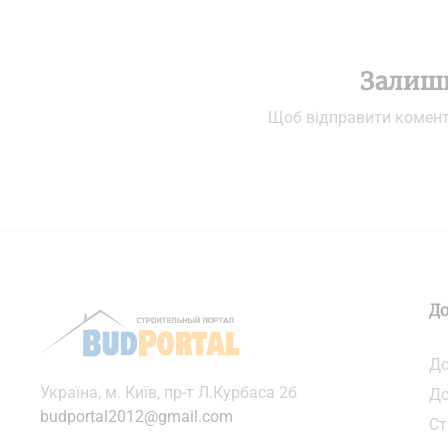
Залиш
Щоб відправити комен
До
До
Українa, м. Київ, пр-т Л.Курбаса 2б
До
budportal2012@gmail.com
Ст