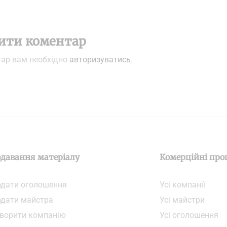
ити коментар
тар вам необхідно
авторизуватись
.
давання матеріалу
Комерційні про
дати oголошення
Усі компанії
дати майстра
Усі майстри
ворити компанiю
Усі оголошення