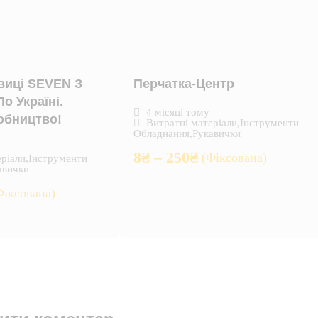
виці SEVEN З
Перчатка-Центр
о Україні.
4 місяці тому
обництво!
Витратні матеріали
,
Інструменти
Обладнання
,
Рукавички
8
₴
–
250
₴
(Фіксована)
еріали
,
Інструменти
авички
Фіксована)