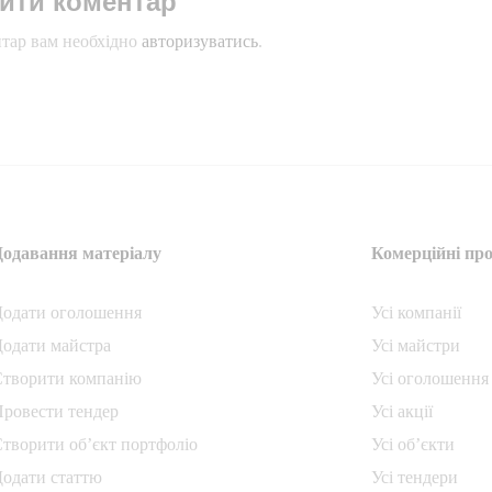
ити коментар
тар вам необхідно
авторизуватись
.
Додавання матеріалу
Комерційні про
Додати oголошення
Усі компанії
одати майстра
Усі майстри
Створити компанiю
Усі оголошення
ровести тендер
Усі акції
творити об’єкт портфоліо
Усі об’єкти
одати статтю
Усі тендери