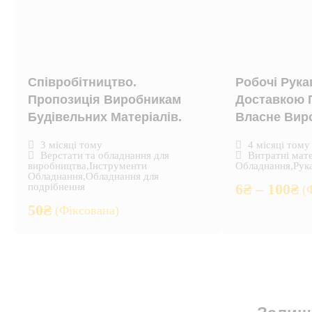
Співробітництво.
Робочі Рука
Пропозиція Виробникам
Доставкою П
Будівельних Матеріалів.
Власне Вир
3 місяці тому
4 місяці тому
Верстати та обладнання для
Витратні мат
виробництва
,
Інструменти
Обладнання
,
Рук
Обладнання
,
Обладнання для
6
₴
–
100
₴
подрібнення
(
50
₴
(Фіксована)