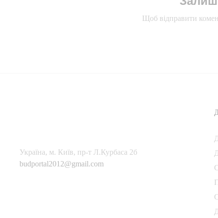
Залиш
Щоб відправити комен
Українa, м. Київ, пр-т Л.Курбаса 2б
Д
budportal2012@gmail.com
П
С
Д