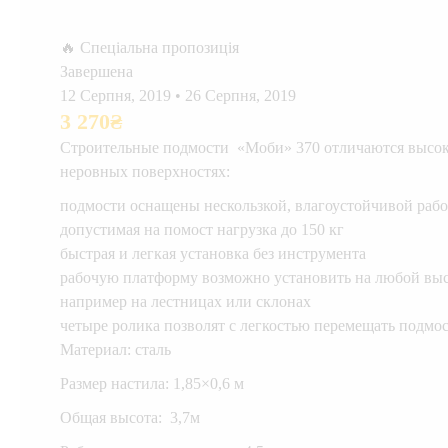
🔥 Спеціальна пропозиція
Завершена
12 Серпня, 2019
•
26 Серпня, 2019
3 270
₴
Строительные подмости «Моби» 370 отличаются высок
неровных поверхностях:
подмости оснащены нескользкой, влагоустойчивой раб
допустимая на помост нагрузка до 150 кг
быстрая и легкая установка без инструмента
рабочую платформу возможно установить на любой высо
например на лестницах или склонах
четыре ролика позволят с легкостью перемещать подмос
Материал: сталь
Размер настила: 1,85×0,6 м
Общая высота: 3,7м