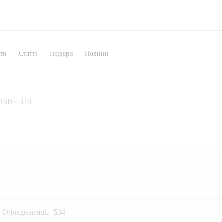
кти
Статті
Тендери
Новини
БИ» 370
и Обладнання
534