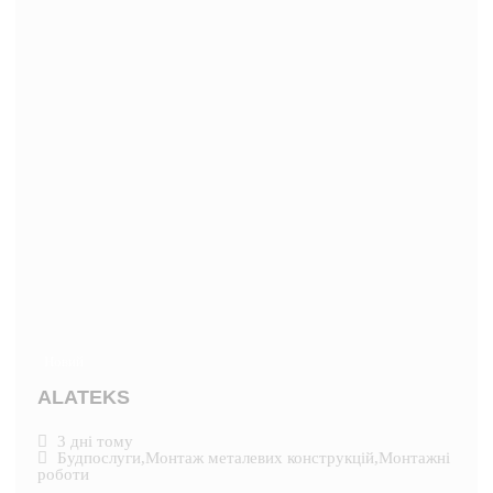
Новий
ALATEKS
3 дні тому
Будпослуги
,
Монтаж металевих конструкцій
,
Монтажні
роботи