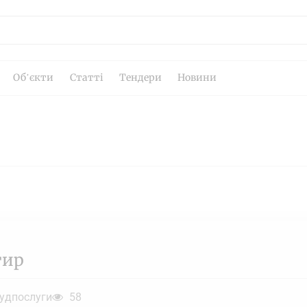
Об’єкти
Статті
Тендери
Новини
тир
удпослуги
58