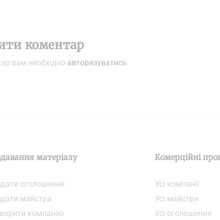
ити коментар
тар вам необхідно
авторизуватись
.
давання матеріалу
Комерційні про
дати oголошення
Усі компанії
дати майстра
Усі майстри
ворити компанiю
Усі оголошення