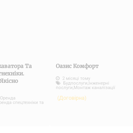
каватора Та
Оазис Комфорт
тнехніки.
2 місяці тому
Якісно
Будпослуги
,
Інженерні
послуги
,
Монтаж каналізації
(Договірна)
Оренда
ренда спецтехніки та