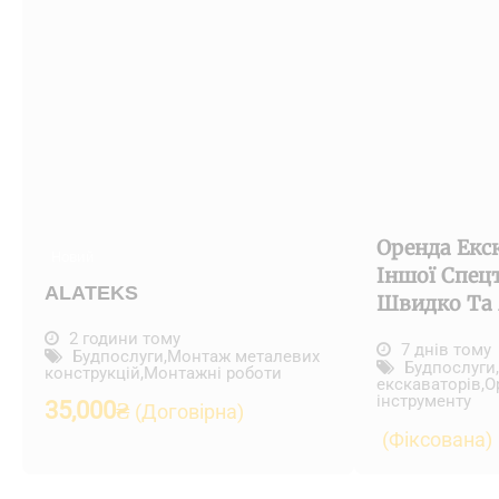
Оренда Екс
Новий
Іншої Спец
ALATEKS
Швидко Та 
2 години тому
7 днів тому
Будпослуги
,
Монтаж металевих
Будпослуги
,
конструкцій
,
Монтажні роботи
екскаваторів
,
О
інструменту
35,000
₴
(Договірна)
(Фіксована)