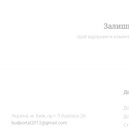
Залиш
Щоб відправити комен
До
До
Українa, м. Київ, пр-т Л.Курбаса 2б
До
budportal2012@gmail.com
Ст