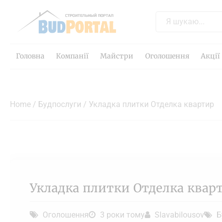
Головна
Компанії
Майстри
Оголошення
Акції
Home
/
Будпослуги
/ Укладка плитки Отделка квартир
Укладка плитки Отделка квар
Оголошення
3 роки тому
Slavabilousov
Б