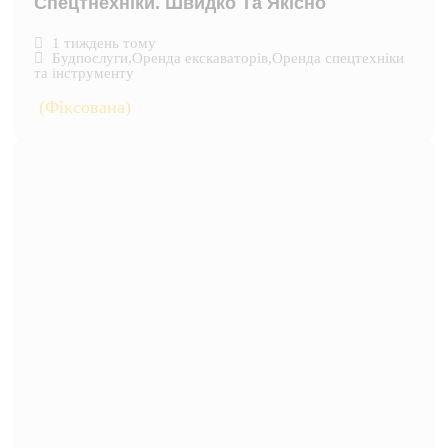
Спецтнехніки. Швидко Та Якісно
1 тиждень тому
Будпослуги
,
Оренда екскаваторів
,
Оренда спецтехніки
та інструменту
(Фіксована)