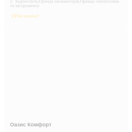
Будпослуги
,
Оренда екскаваторів
,
Оренда спецтехніки
та інструменту
(Фіксована)
Оазис Комфорт