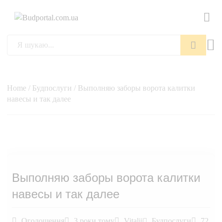
Пошук
Home
/
Будпослуги
/ Выполняю заборы ворота калитки
навесы и так далее
Выполняю заборы ворота калитки
навесы и так далее
Оголошення
3 роки тому
Vitalij
Будпослуги
72