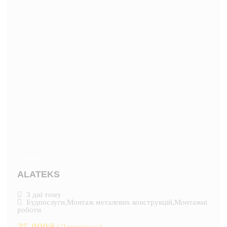
Новий
ALATEKS
3 дні тому
Будпослуги
,
Монтаж металевих конструкцій
,
Монтажні
роботи
35,000
₴