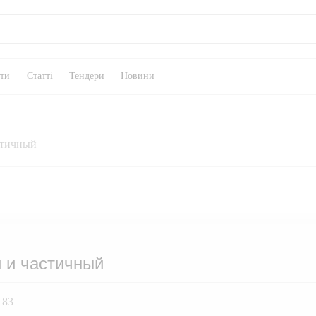
кти
Статті
Тендери
Новини
стичный
 и частичный
183