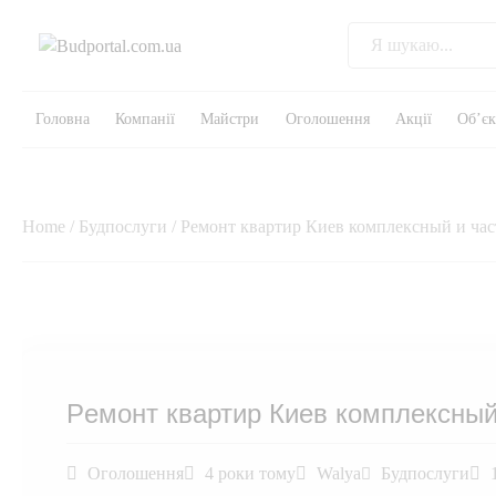
Головна
Компанії
Майстри
Оголошення
Акції
Об’є
Home
/
Будпослуги
/ Pемонт квартир Киев комплексный и ча
Pемонт квартир Киев комплексный
Оголошення
4 роки тому
Walya
Будпослуги