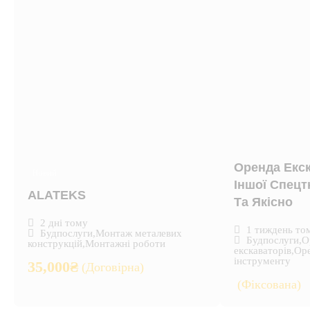
Оренда Екск
Новий
Іншої Спецт
ALATEKS
Та Якісно
2 дні тому
1 тиждень то
Будпослуги
,
Монтаж металевих
Будпослуги
,
О
конструкцій
,
Монтажні роботи
екскаваторів
,
Оре
інструменту
35,000
₴
(Договірна)
(Фіксована)