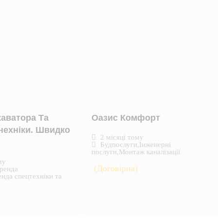
аватора Та
Оазис Комфорт
нехніки. Швидко
2 місяці тому
Будпослуги
,
Інженерні
послуги
,
Монтаж каналізації
му
(Договірна)
ренда
нда спецтехніки та