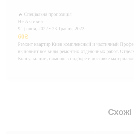
🔥 Спеціальна пропозиція
Не Активна
9 Травня, 2022
•
23 Травня, 2022
60
₴
Pемонт квартир Киев комплексный и частичный Професс
выполнит все виды ремонтно-отделочных работ. Отделк
Консультации, помощь в подборе и доставке материало
Схожі