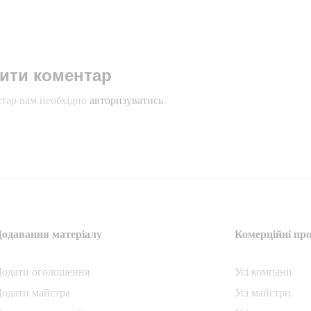
ити коментар
тар вам необхідно
авторизуватись
.
Додавання матеріалу
Комерційні про
Додати oголошення
Усі компанії
одати майстра
Усі майстри