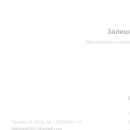
Залиш
Щоб відправити комен
Українa, м. Київ, пр-т Л.Курбаса 2б
Д
budportal2012@gmail.com