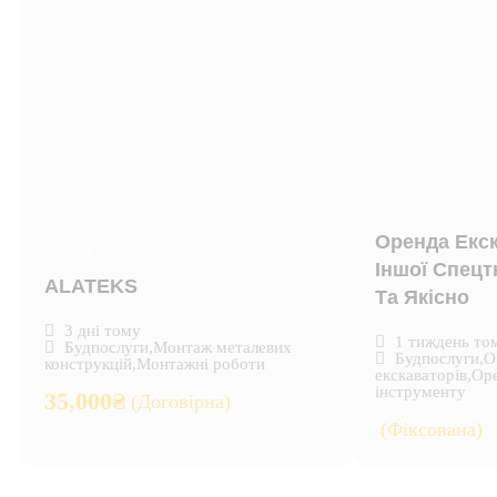
Оренда Екск
Новий
Іншої Спецт
ALATEKS
Та Якісно
3 дні тому
1 тиждень то
Будпослуги
,
Монтаж металевих
Будпослуги
,
О
конструкцій
,
Монтажні роботи
екскаваторів
,
Оре
інструменту
35,000
₴
(Договірна)
(Фіксована)