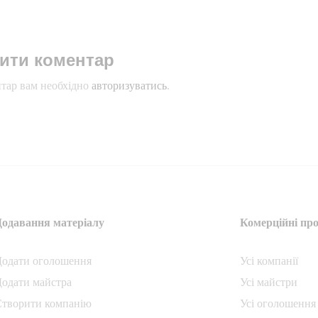
ити коментар
тар вам необхідно
авторизуватись
.
Додавання матеріалу
Комерційні про
Додати oголошення
Усі компанії
одати майстра
Усі майстри
Створити компанiю
Усі оголошення