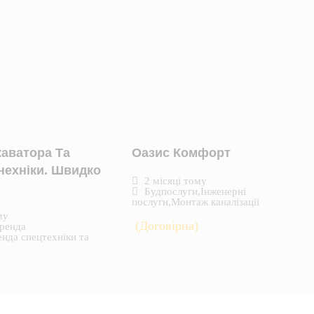
аватора Та
Оазис Комфорт
нехніки. Швидко
2 місяці тому
Будпослуги
,
Інженерні
послуги
,
Монтаж каналізації
му
(Договірна)
ренда
нда спецтехніки та