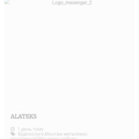
Новий
ALATEKS
1 день тому
Будпослуги
,
Монтаж металевих
конструкцій
,
Монтажні роботи