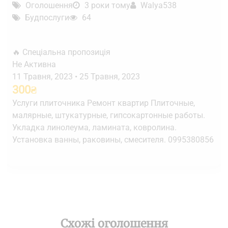
Оголошення
3 роки тому
Walya538
Будпослуги
64
🔥 Спеціальна пропозиція
Не Активна
11 Травня, 2023
•
25 Травня, 2023
300
₴
Услуги плиточника Ремонт квартир Плиточные,
малярные, штукатурные, гипсокартонные работы.
Укладка линолеума, ламината, ковролина.
Установка ванны, раковины, смесителя. 0995380856
Схожі оголошення