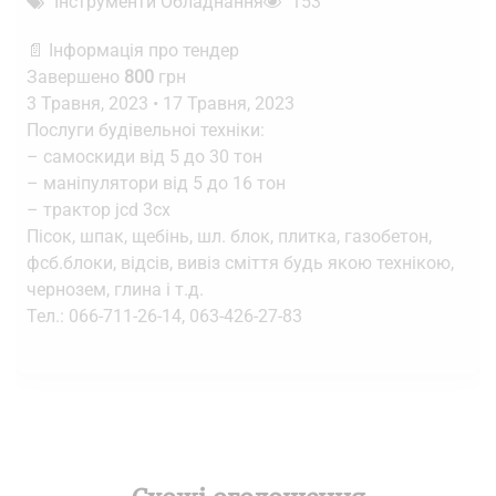
Інструменти Обладнання
153
📄 Інформація про тендер
Завершено
800
грн
3 Травня, 2023
•
17 Травня, 2023
Послуги будівельноі техніки:
– самоскиди від 5 до 30 тон
– маніпулятори від 5 до 16 тон
– трактор jcd 3cx
Пісок, шпак, щебінь, шл. блок, плитка, газобетон,
фсб.блоки, відсів, вивіз сміття будь якою технікою,
чернозем, глина і т.д.
Тел.: 066-711-26-14, 063-426-27-83