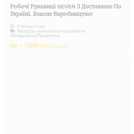
Робочі Рукавиці SEVEN З Доставкою По
Україні. Власне Виробництво!
3 місяці тому
Витратні матеріали
,
Інструменти
Обладнання
,
Рукавички
6
₴
–
100
₴
(Фіксована)