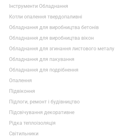
Інструменти Обладнання
Котли опалення твердопаливні
Обладнання для виробництва бетонів
Обладнання для виробництва вікон
Обладнання для згинання листового металу
Обладнання для пакування
Обладнання для подрібнення
Опалення
Підвіконня
Підлоги, ремонт і будівництво
Підсвічування декоративне
Рідка теплоізоляція
Світильники