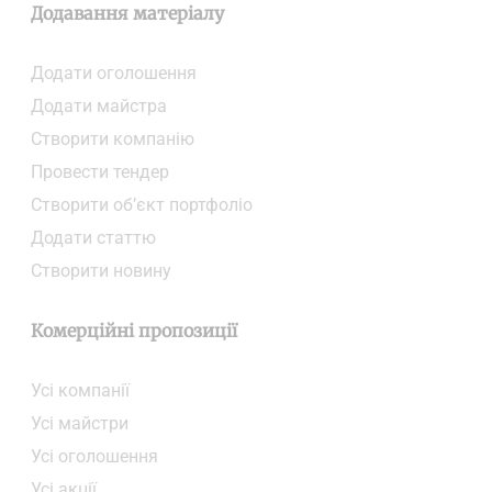
Додавання матеріалу
Додати oголошення
Додати майстра
Створити компанiю
Провести тендер
Створити об’єкт портфоліо
Додати статтю
Створити новину
Комерційні пропозиції
Усі компанії
Усі майстри
Усі оголошення
Усі акції