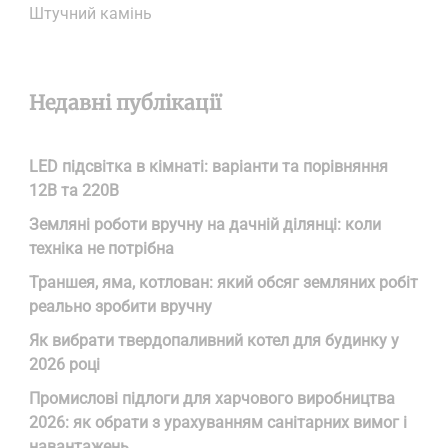
Штучний камінь
Недавні публікації
LED підсвітка в кімнаті: варіанти та порівняння
12В та 220В
Земляні роботи вручну на дачній ділянці: коли
техніка не потрібна
Траншея, яма, котлован: який обсяг земляних робіт
реально зробити вручну
Як вибрати твердопаливний котел для будинку у
2026 році
Промислові підлоги для харчового виробництва
2026: як обрати з урахуванням санітарних вимог і
навантажень