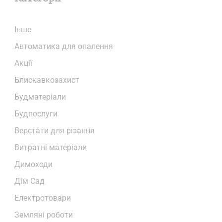
Iнше
Автоматика для опалення
Акції
Блискавкозахист
Будматеріали
Будпослуги
Верстати для різання
Витратні матеріали
Димоходи
Дім Сад
Електротовари
Земляні роботи