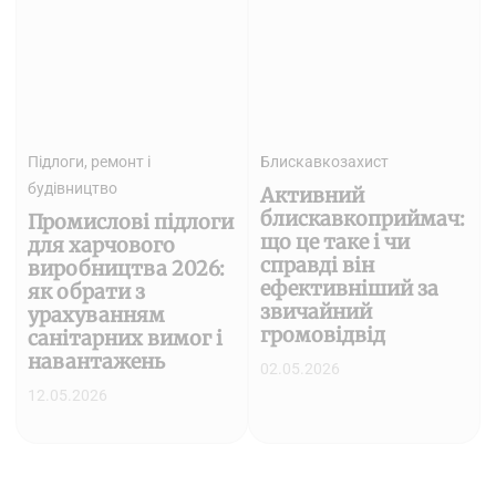
Підлоги, ремонт і
Блискавкозахист
будівництво
Активний
блискавкоприймач:
Промислові підлоги
що це таке і чи
для харчового
справді він
виробництва 2026:
ефективніший за
як обрати з
звичайний
урахуванням
громовідвід
санітарних вимог і
навантажень
02.05.2026
12.05.2026