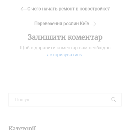
Навігація
С чего начать ремонт в новостройке?
Previous
записів
Post
Перевезення рослин Київ
Next
Залишити коментар
Post
Щоб відправити коментар вам необхідно
авторизуватись
.
Категорії