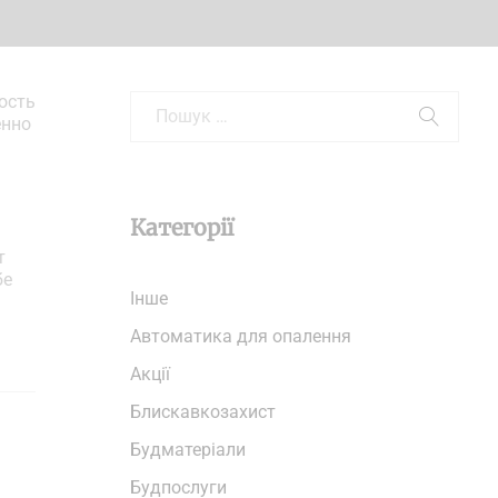
ость
енно
Категорії
т
бе
Iнше
Автоматика для опалення
Акції
Блискавкозахист
Будматеріали
Будпослуги