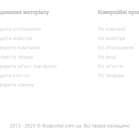
давання матеріалу
Комерційні про
дати oголошення
Усі компанії
дати майстра
Усі майстри
ворити компанiю
Усі оголошення
овести тендер
Усі акції
ворити об’єкт портфоліо
Усі об’єкти
дати статтю
Усі тендери
ворити новину
2012 - 2025 © Budportal.com.ua. Всі права захищено