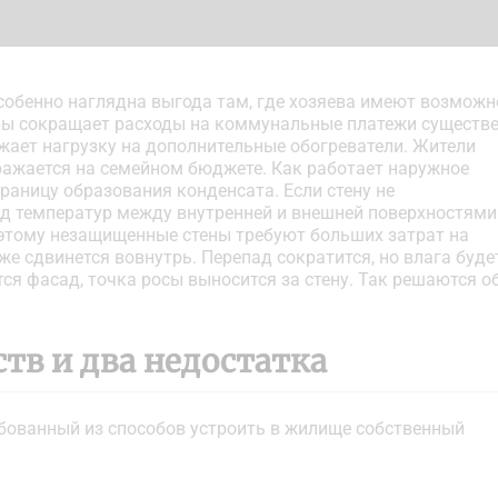
Особенно наглядна выгода там, где хозяева имеют возможн
иры сокращает расходы на коммунальные платежи существ
нижает нагрузку на дополнительные обогреватели. Жители
ражается на семейном бюджете. Как работает наружное
раницу образования конденсата. Если стену не
пад температур между внутренней и внешней поверхностями
Поэтому незащищенные стены требуют больших затрат на
же сдвинется вовнутрь. Перепад сократится, но влага буде
ся фасад, точка росы выносится за стену. Так решаются о
тв и два недостатка
ебованный из способов устроить в жилище собственный