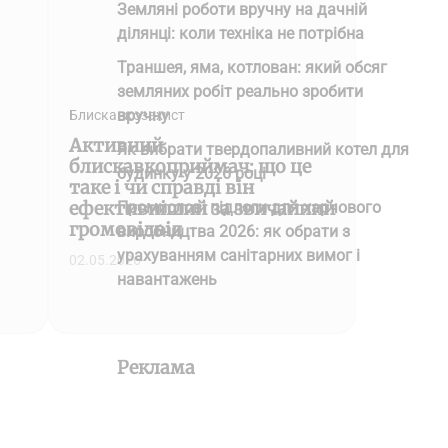
Земляні роботи вручну на дачній
ділянці: коли техніка не потрібна
Траншея, яма, котлован: який обсяг
земляних робіт реально зробити
вручну
Блискавкозахист
Активний
Як вибрати твердопаливний котел для
блискавкоприймач: що це
будинку у 2026 році
таке і чи справді він
ефективніший за звичайний
Промислові підлоги для харчового
громовідвід
виробництва 2026: як обрати з
урахуванням санітарних вимог і
02.05.2026
навантажень
Реклама