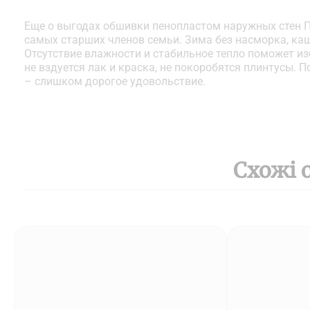
Еще о выгодах обшивки пенопластом наружных стен П
самых старших членов семьи. Зима без насморка, ка
Отсутствие влажности и стабильное тепло поможет из
не вздуется лак и краска, не покоробятся плинтусы.
– слишком дорогое удовольствие.
Схожі 