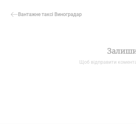
Навігація
Вантажне таксі Виноградар
Previous
записів
Post
Залиши
Щоб відправити комент