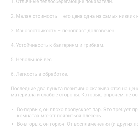
1. Отличные теплосберегающие показатели.
2. Малая стоимость – его цена одна из самых низких 
3. Износостойкость – пенопласт долговечен.
4. Устойчивость к бактериям и грибкам.
5. Небольшой вес.
6. Легкость в обработке.
Последние два пункта позитивно сказываются на цене 
материала и слабые стороны. Которые, впрочем, не ос
Во-первых, он плохо пропускает пар. Это требует 
комнатах может появиться плесень.
Во-вторых, он горюч. От воспламенения (и других 