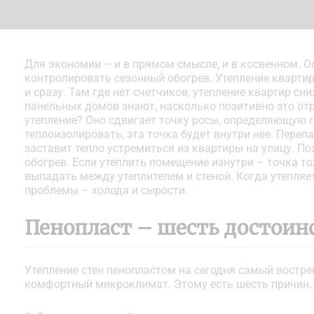
Для экономии – и в прямом смысле, и в косвенном. 
контролировать сезонный обогрев. Утепление кварт
и сразу. Там где нет счетчиков, утепление квартир с
панельных домов знают, насколько позитивно это от
утепление? Оно сдвигает точку росы, определяющую г
теплоизолировать, эта точка будет внутри нее. Пере
заставит тепло устремиться из квартиры на улицу. 
обогрев. Если утеплить помещение изнутри – точка то
выпадать между утеплителем и стеной. Когда утепляет
проблемы – холода и сырости.
Пенопласт – шесть достоинс
Утепление стен пенопластом на сегодня самый востр
комфортный микроклимат. Этому есть шесть причин.