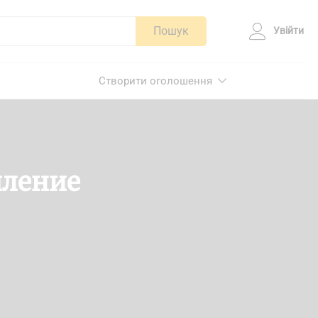
Пошук
Увійти
Створити оголошення
пление