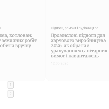
и
Підлоги, ремонт і будівництво
яма, котлован:
Промислові підлоги для
г земляних робіт
харчового виробництва
робити вручну
2026: як обрати з
урахуванням санітарних
вимог і навантажень
12.05.2026
1
2