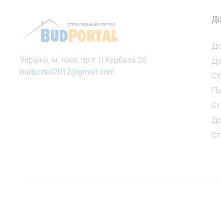
До
До
Українa, м. Київ, пр-т Л.Курбаса 2б
До
budportal2012@gmail.com
Ст
Пр
Ст
До
Ст