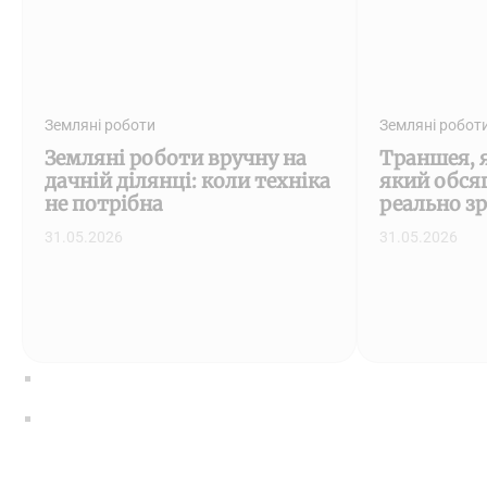
Земляні роботи
Земляні робот
Земляні роботи вручну на
Траншея, 
дачній ділянці: коли техніка
який обся
не потрібна
реально з
31.05.2026
31.05.2026