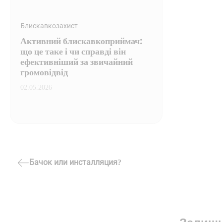
Блискавкозахист
Активний блискавкоприймач:
що це таке і чи справді він
ефективніший за звичайний
громовідвід
02.05.2026
Навігація
Бачок или инсталляция?
Previous
записів
Post