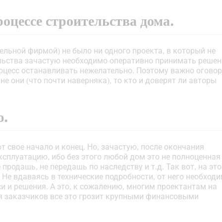
оцессе строительства дома.
тельной фирмой) не было ни одного проекта, в который не
ельства зачастую необходимо оперативно принимать решен
роцесс останавливать нежелательно. Поэтому важно огово
не они (что почти наверняка), то кто и доверят ли авторы
ю.
т свое начало и конец. Но, зачастую, после окончания
ксплуатацию, ибо без этого любой дом это не полноценная
продашь, не передашь по наследству и т.д. Так вот, на эт
 Не вдаваясь в технические подробности, от него необход
иси и решения. А это, к сожалению, многим проектантам на
для заказчиков все это грозит крупными финансовыми