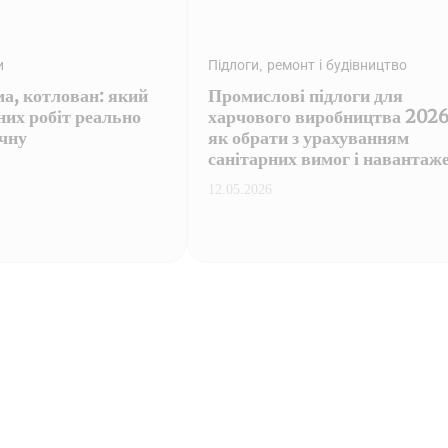
и
Підлоги, ремонт і будівництво
а, котлован: який
Промислові підлоги для
них робіт реально
харчового виробництва 2026
чну
як обрати з урахуванням
санітарних вимог і навантаж
12.05.2026