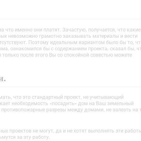
а что именно они платят. Зачастую, получается, что какие
орых невозможно грамотно заказывать материалы и вести
отсутствуют. Поэтому идеальным вариантом было бы то, чт
ома, ознакомился бы с содержанием проекта, сказал бы, ч
и только после этого Вы со спокойной совестью можете
и.
мать, что это стандартный проект, не учитывающий
икает необходимость «посадить» дом на Ваш земельный
ть противопожарные разрезы между домами, не залезть на 
х проектов не могут, да и не хотят выполнять эти работы
мутся за эту работу.