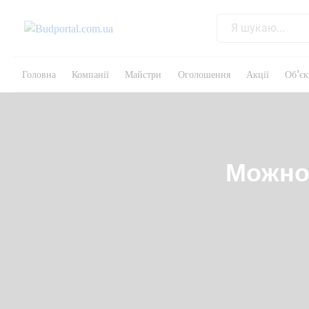
Головна
Компанії
Майстри
Оголошення
Акції
Об’єк
Можно 