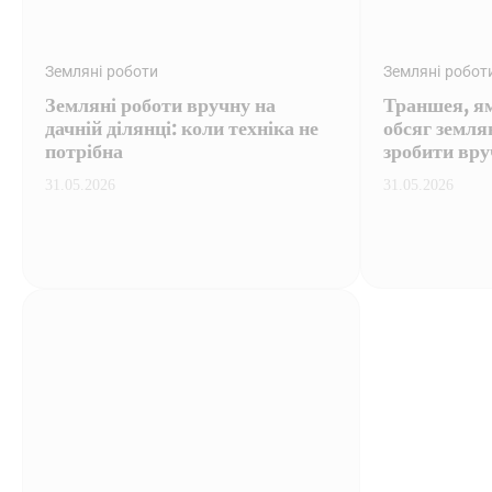
Земляні роботи
Земляні робот
Земляні роботи вручну на
Траншея, ям
дачній ділянці: коли техніка не
обсяг земля
потрібна
зробити вру
31.05.2026
31.05.2026