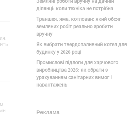
Земляні роботи вручну на дачній
ділянці: коли техніка не потрібна
Траншея, яма, котлован: який обсяг
земляних робіт реально зробити
вручну
ия,
рить
Як вибрати твердопаливний котел для
будинку у 2026 році
Промислові підлоги для харчового
виробництва 2026: як обрати з
урахуванням санітарних вимог і
навантажень
ом
имы
Реклама