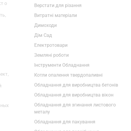
т о
Верстати для різання
ть,
Витратні матеріали
Димоходи
Дім Сад
Електротовари
Земляні роботи
Інструменти Обладнання
ект,
Котли опалення твердопаливні
Обладнання для виробництва бетонів
й
Обладнання для виробництва вікон
Обладнання для згинання листового
ьных
металу
Обладнання для пакування