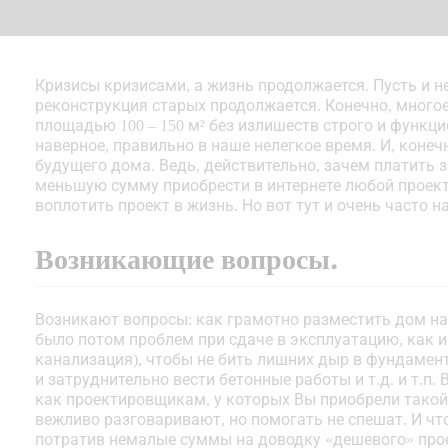
Кризисы кризисами, а жизнь продолжается. Пусть и н
реконструкция старых продолжается. Конечно, много
площадью 100 – 150 м² без излишеств строго и функц
наверное, правильно в наше нелегкое время. И, коне
будущего дома. Ведь, действительно, зачем платить 
меньшую сумму приобрести в интернете любой проект.
воплотить проект в жизнь. Но вот тут и очень часто 
Возникающие вопросы.
Возникают вопросы: как грамотно разместить дом на
было потом проблем при сдаче в эксплуатацию, как и 
канализация), чтобы не бить лишних дыр в фундамент
и затруднительно вести бетонные работы и т.д. и т.п.
как проектировщикам, у которых Вы приобрели такой 
вежливо разговаривают, но помогать не спешат. И ч
потратив немалые суммы на доводку «дешевого» проек