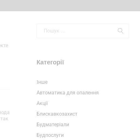
екте
Категорії
Iнше
Автоматика для опалення
Акції
вода
Блискавкозахист
 так
Будматеріали
Будпослуги