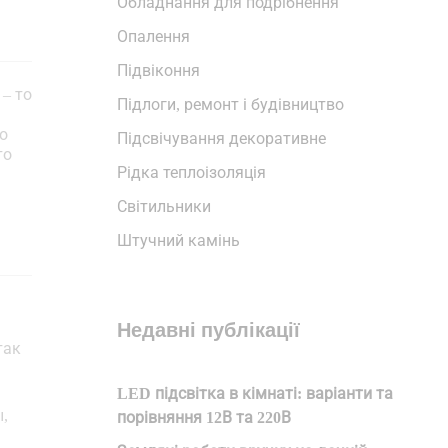
Обладнання для подрібнення
Опалення
Підвіконня
 – то
Підлоги, ремонт і будівництво
о
Підсвічування декоративне
то
Рідка теплоізоляція
Світильники
Штучний камінь
Недавні публікації
так
LED підсвітка в кімнаті: варіанти та
,
порівняння 12В та 220В