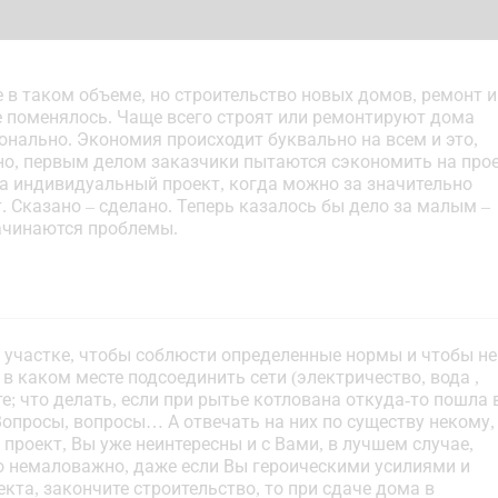
е в таком объеме, но строительство новых домов, ремонт и
е поменялось. Чаще всего строят или ремонтируют дома
ионально. Экономия происходит буквально на всем и это,
чно, первым делом заказчики пытаются сэкономить на про
за индивидуальный проект, когда можно за значительно
 Сказано – сделано. Теперь казалось бы дело за малым –
начинаются проблемы.
 участке, чтобы соблюсти определенные нормы и чтобы не
в каком месте подсоединить сети (электричество, вода ,
е; что делать, если при рытье котлована откуда-то пошла 
 Вопросы, вопросы… А отвечать на них по существу некому,
проект, Вы уже неинтересны и с Вами, в лучшем случае,
то немаловажно, даже если Вы героическими усилиями и
та, закончите строительство, то при сдаче дома в