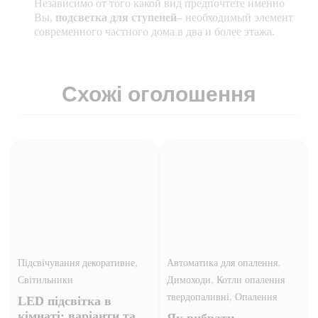
Независимо от того какой вид предпочтете именно
Вы,
подсветка для ступеней
– необходимый элемент
современного частного дома в два и более этажа.
Схожі оголошення
,
,
Підсвічування декоративне
Автоматика для опалення
,
Світильники
Димоходи
Котли опалення
,
твердопаливні
Опалення
LED підсвітка в
кімнаті: варіанти та