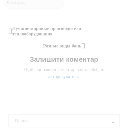
07.01.2026
Навігація
Лучшие мировые производители
теплооборудования
Previous
записів
Post
Разные виды бань
Next
Залишити коментар
Post
Щоб відправити коментар вам необхідно
авторизуватись
.