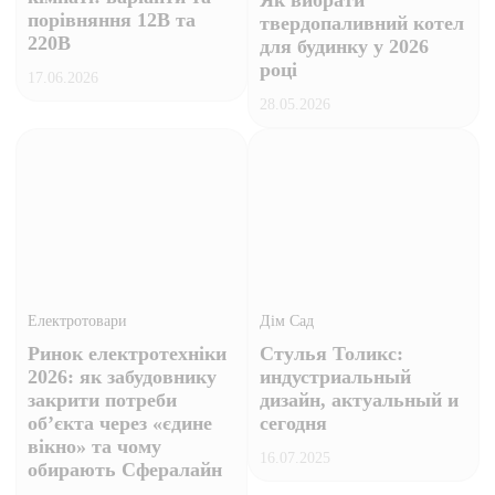
Як вибрати
порівняння 12В та
твердопаливний котел
220В
для будинку у 2026
році
17.06.2026
28.05.2026
Електротовари
Дім Сад
Ринок електротехніки
Стулья Толикс:
2026: як забудовнику
индустриальный
закрити потреби
дизайн, актуальный и
об’єкта через «єдине
сегодня
вікно» та чому
16.07.2025
обирають Сфералайн