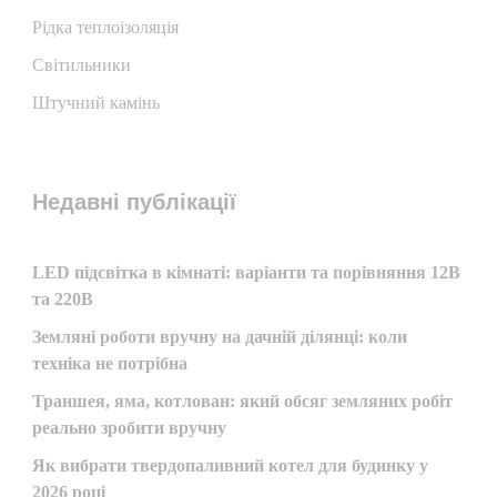
Рідка теплоізоляція
Світильники
Штучний камінь
Недавні публікації
LED підсвітка в кімнаті: варіанти та порівняння 12В
та 220В
Земляні роботи вручну на дачній ділянці: коли
техніка не потрібна
Траншея, яма, котлован: який обсяг земляних робіт
реально зробити вручну
Як вибрати твердопаливний котел для будинку у
2026 році