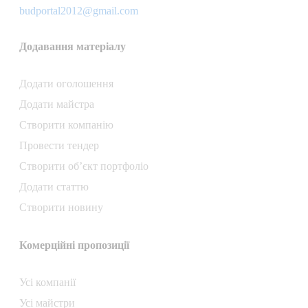
budportal2012@gmail.com
Додавання матеріалу
Додати oголошення
Додати майстра
Створити компанiю
Провести тендер
Створити об’єкт портфоліо
Додати статтю
Створити новину
Комерційні пропозиції
Усі компанії
Усі майстри