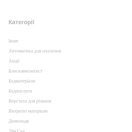
Категорії
Iнше
Автоматика для опалення
Акції
Блискавкозахист
Будматеріали
Будпослуги
Верстати для різання
Витратні матеріали
Димоходи
Дім Сад