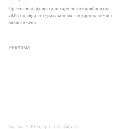
Промислові підлоги для харчового виробництва
2026: як обрати з урахуванням санітарних вимог і
навантажень
Реклама
Українa, м. Київ, пр-т Л.Курбаса 2б