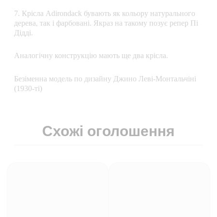
7. Крісла Adirondack бувають як кольору натурального
дерева, так і фарбовані. Якраз на такому позує репер Пі
Дідді.
Аналогічну конструкцію мають ще два крісла.
Безіменна модель по дизайну Джино Леві-Монтальчіні
(1930-ті)
Схожі оголошення