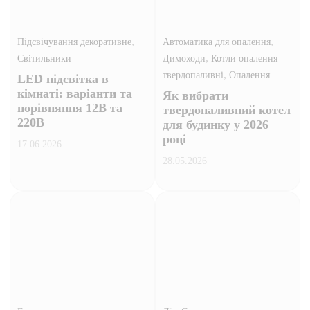
,
,
Підсвічування декоративне
Автоматика для опалення
,
Світильники
Димоходи
Котли опалення
,
твердопаливні
Опалення
LED підсвітка в
кімнаті: варіанти та
Як вибрати
порівняння 12В та
твердопаливний котел
220В
для будинку у 2026
році
17.06.2026
28.05.2026