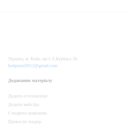
Українa, м. Київ, пр-т Л.Курбаса 2б
budportal2012@gmail.com
Додавання матеріалу
Додати oголошення
Додати майстра
Створити компанiю
Провести тендер