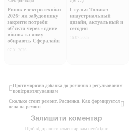
Електротовари
Дім Сад
Ринок електротехніки
Стулья Толикс:
2026: як забудовнику
индустриальный
закрити потреби
дизайн, актуальный и
об’єкта через «єдине
сегодня
вікно» та чому
16.07.2025
обирають Сфералайн
07.01.2026
Навігація
Протиморозна добавка до розчинів з регульованим
повітрявтягуванням
Previous
записів
Сколько стоит ремонт. Расценки. Как формируется
Post
цена на ремонт
Next
Залишити коментар
Post
Щоб відправити коментар вам необхідно