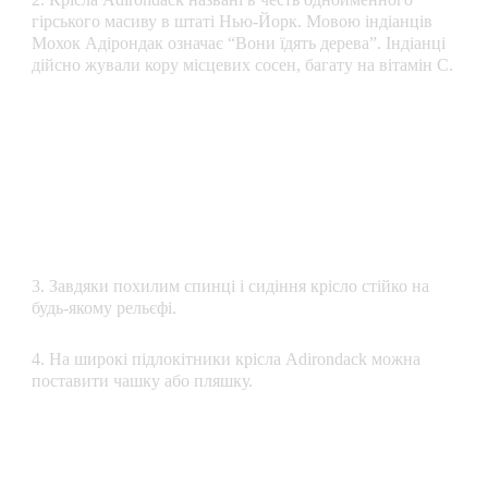
гірського масиву в штаті Нью-Йорк. Мовою індіанців
Мохок Адірондак означає “Вони їдять дерева”. Індіанці
дійсно жували кору місцевих сосен, багату на вітамін С.
3. Завдяки похилим спинці і сидіння крісло стійко на
будь-якому рельєфі.
4. На широкі підлокітники крісла Adirondack можна
поставити чашку або пляшку.