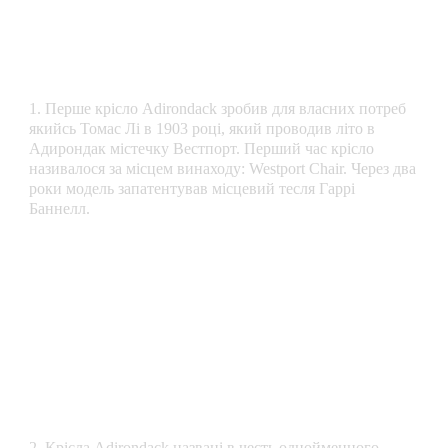
1. Перше крісло Adirondack зробив для власних потреб
якийсь Томас Лі в 1903 році, який проводив літо в
Адирондак містечку Вестпорт. Перший час крісло
називалося за місцем винаходу: Westport Chair. Через два
роки модель запатентував місцевий тесля Гаррі
Баннелл.
2. Крісла Adirondack названі в честь однойменного