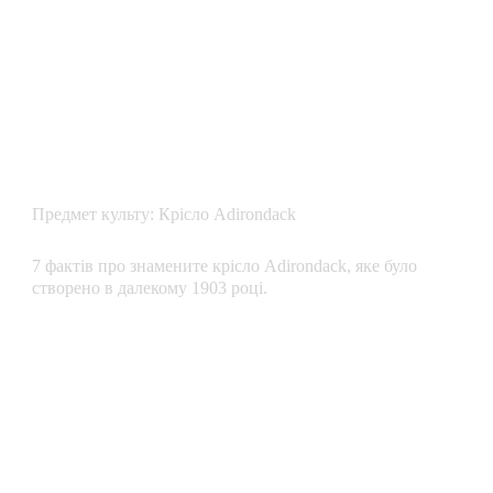
Предмет культу: Крісло Adirondack
7 фактів про знамените крісло Adirondack, яке було
створено в далекому 1903 році.