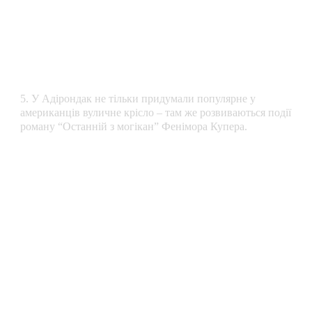
5. У Адірондак не тільки придумали популярне у
американців вуличне крісло – там же розвиваються події
роману “Останній з могікан” Фенімора Купера.