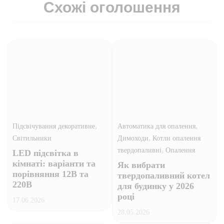
Схожі оголошення
,
,
Підсвічування декоративне
Автоматика для опалення
,
Світильники
Димоходи
Котли опалення
,
твердопаливні
Опалення
LED підсвітка в
кімнаті: варіанти та
Як вибрати
порівняння 12В та
твердопаливний котел
220В
для будинку у 2026
році
17.06.2026
28.05.2026