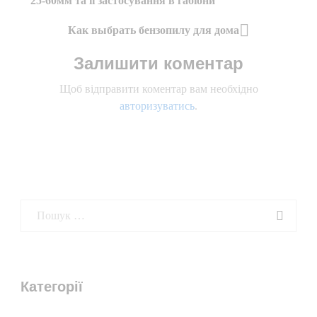
25-60мм та її застосування в габіони
Previous
записів
Post
Как выбрать бензопилу для дома
Next
Залишити коментар
Post
Щоб відправити коментар вам необхідно
авторизуватись
.
Категорії