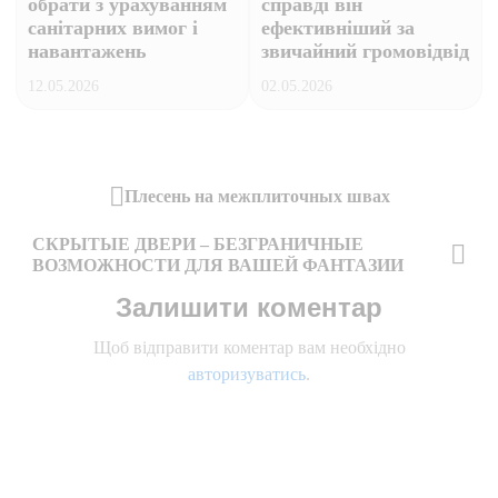
обрати з урахуванням
справді він
санітарних вимог і
ефективніший за
навантажень
звичайний громовідвід
12.05.2026
02.05.2026
Навігація
Плесень на межплиточных швах
Previous
записів
CКРЫТЫЕ ДВЕРИ – БЕЗГРАНИЧНЫЕ
Post
ВОЗМОЖНОСТИ ДЛЯ ВАШЕЙ ФАНТАЗИИ
Next
Залишити коментар
Post
Щоб відправити коментар вам необхідно
авторизуватись
.