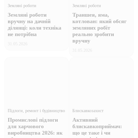
Земляні роботи
Земляні роботи
Земляні роботи
Траншея, яма,
вручну на дачній
котлован: який обсяг
ділянці: коли техніка
земляних робіт
не потрібна
реально зробити
вручну
31.05.2026
31.05.2026
Підлоги, ремонт і будівництво
Блискавкозахист
Промислові підлоги
Активний
для харчового
блискавкоприймач:
виробництва 2026: як
що це таке і чи