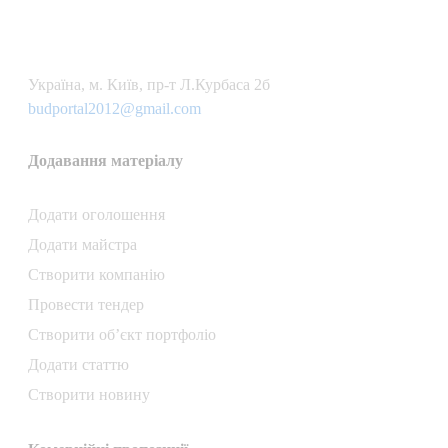
Українa, м. Київ, пр-т Л.Курбаса 2б
budportal2012@gmail.com
Додавання матеріалу
Додати oголошення
Додати майстра
Створити компанiю
Провести тендер
Створити об’єкт портфоліо
Додати статтю
Створити новину