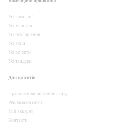
Комерційні пропозиції
Усі компанії
Усі майстри
Усі оголошення
Усі акції
Усі об’єкти
Усі тендери
Для клієнтів
Правила використання сайту
Реклама на сайті
Мій аккаунт
Контакти