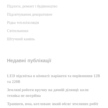
Підлоги, ремонт і будівництво
Підсвічування декоративне
Рідка теплоізоляція
Світильники
Штучний камінь
Недавні публікації
LED підсвітка в кімнаті: варіанти та порівняння 12В
та 220В
Земляні роботи вручну на дачній ділянці: коли
техніка не потрібна
Траншея, яма, котлован: який обсяг земляних робіт