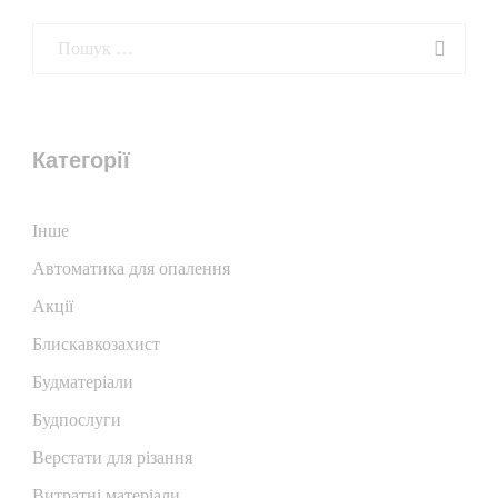
Категорії
Iнше
Автоматика для опалення
Акції
Блискавкозахист
Будматеріали
Будпослуги
Верстати для різання
Витратні матеріали