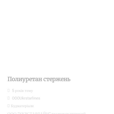
Полиуретан стержень
5 років тому
OOOUkrstarlines
Будматеріали
ООО “УКРСТАРЛАЙН” реализует широкий