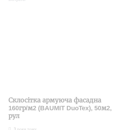
Склосітка армуюча фасадна
160гр/м2 (BAUMIT DuoTex), 50м2,
рул
3 роки тому