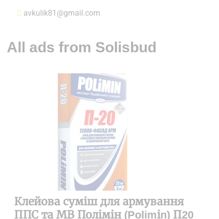
avkulik81@gmail.com
All ads from Solisbud
Клейова суміш для армування
ППС та МВ Полімін (Polimіn) П20