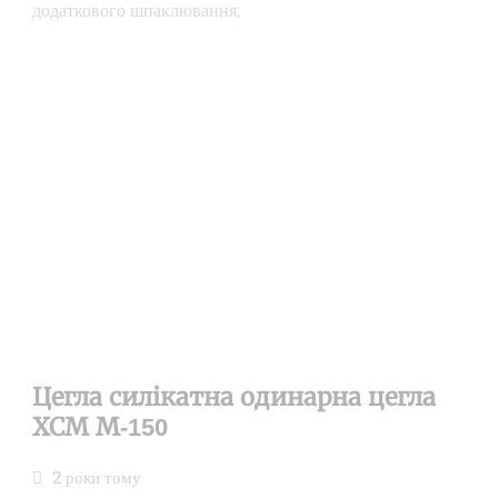
додаткового шпаклювання;
Цегла силікатна одинарна цегла
ХСМ М-150
2 роки тому