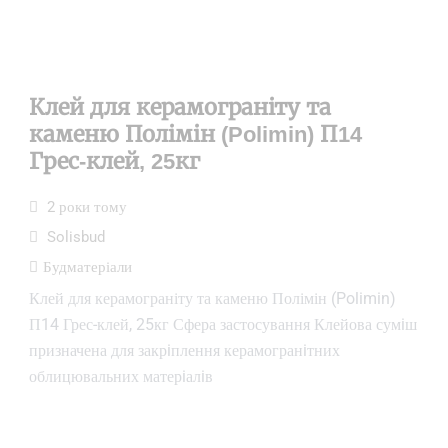
Клей для керамограніту та
каменю Полімін (Polimin) П14
Грес-клей, 25кг
2 роки тому
Solisbud
Будматеріали
Клей для керамограніту та каменю Полімін (Polimin)
П14 Грес-клей, 25кг Сфера застосування Клейова сумiш
призначена для закрiплення керамогранiтних
облицювальних матерiалiв