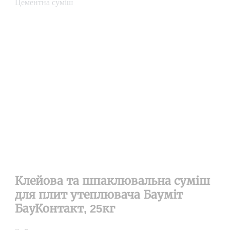
Цементна суміш
Клейова та шпаклювальна суміш
для плит утеплювача Бауміт
БауКонтакт, 25кг