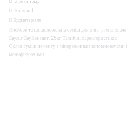
2 роки тому
Solisbud
Будматеріали
Клейова та шпаклювальна суміш для плит утеплювача
Бауміт БауКонтакт, 25кг Технічні характеристики:
Склад суміш цементу з мінеральними заповнювачами і
модифікуючими