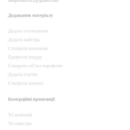
budportal2012@gmail.com
Додавання матеріалу
Додати oголошення
Додати майстра
Створити компанiю
Провести тендер
Створити об’єкт портфоліо
Додати статтю
Створити новину
Комерційні пропозиції
Усі компанії
Усі майстри