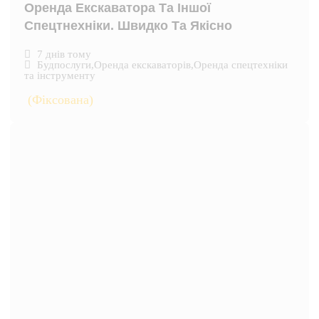
Оренда Екскаватора Та Іншої
Спецтнехніки. Швидко Та Якісно
7 днів тому
Будпослуги
,
Оренда екскаваторів
,
Оренда спецтехніки
та інструменту
(Фіксована)