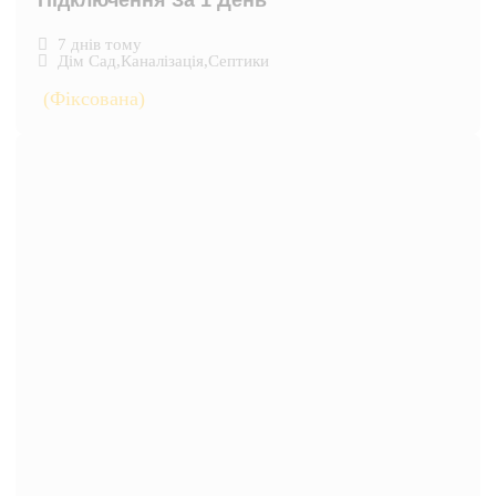
Підключення За 1 День
7 днів тому
Дім Сад
,
Каналізація
,
Септики
(Фіксована)