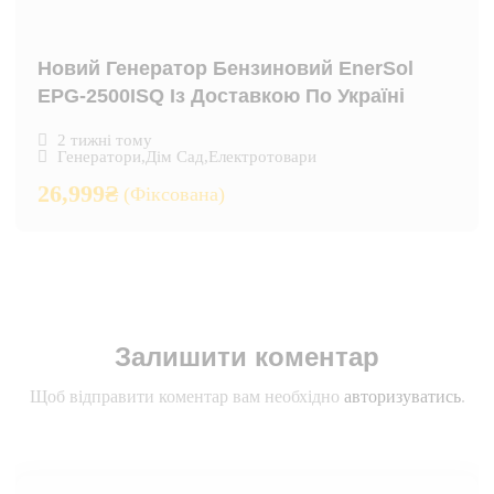
Новий Генератор Бензиновий EnerSol
EPG-2500ISQ Із Доставкою По Україні
2 тижні тому
Генератори
,
Дім Сад
,
Електротовари
26,999
₴
(Фіксована)
Залишити коментар
Щоб відправити коментар вам необхідно
авторизуватись
.