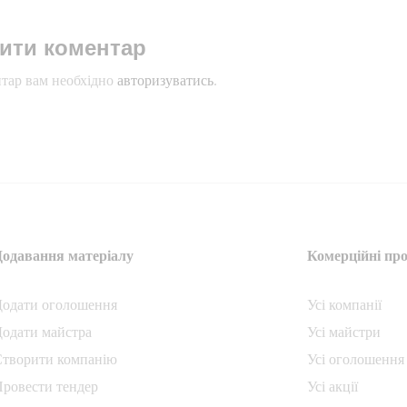
ити коментар
тар вам необхідно
авторизуватись
.
Додавання матеріалу
Комерційні про
Додати oголошення
Усі компанії
одати майстра
Усі майстри
Створити компанiю
Усі оголошення
ровести тендер
Усі акції