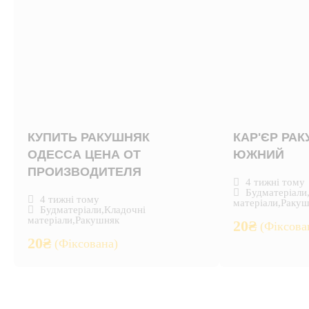
КУПИТЬ РАКУШНЯК
КАР'ЄР РА
ОДЕССА ЦЕНА ОТ
ЮЖНИЙ
ПРОИЗВОДИТЕЛЯ
4 тижні тому
Будматеріали
4 тижні тому
матеріали
,
Ракуш
Будматеріали
,
Кладочні
матеріали
,
Ракушняк
20
₴
(Фіксова
20
₴
(Фіксована)