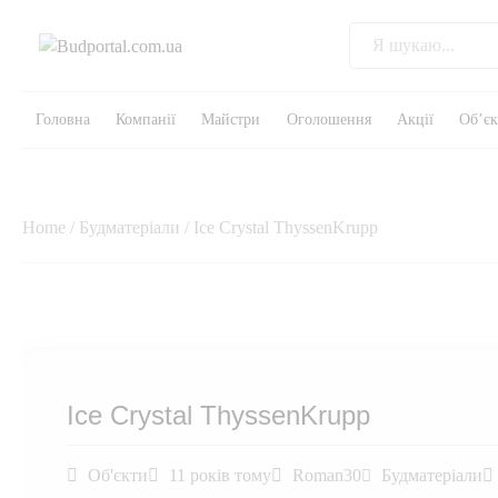
Головна
Компанії
Майстри
Оголошення
Акції
Об’є
Home
/
Будматеріали
/ Ice Crystal ThyssenKrupp
Ice Crystal ThyssenKrupp
Об'єкти
11 років тому
Roman30
Будматеріали