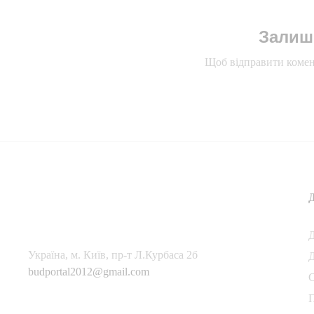
Залиш
Щоб відправити комен
Українa, м. Київ, пр-т Л.Курбаса 2б
Д
budportal2012@gmail.com
П