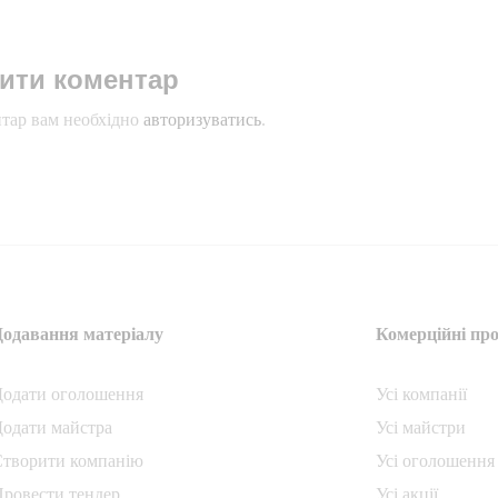
ити коментар
тар вам необхідно
авторизуватись
.
Додавання матеріалу
Комерційні про
Додати oголошення
Усі компанії
одати майстра
Усі майстри
Створити компанiю
Усі оголошення
ровести тендер
Усі акції