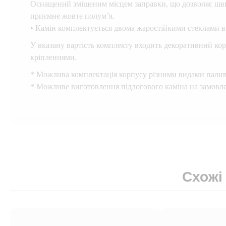
Оснащений зміщеним місцем заправки, що дозволяє шви
приємне жовте полум’я.
• Камін комплектується двома жаростійкими стеклами 
У вказану вартість комплекту входить декоративний корп
кріпленнями.
* Можлива комплектація корпусу різними видами паливн
* Можливе виготовлення підлогового каміна на замовлен
Схожі