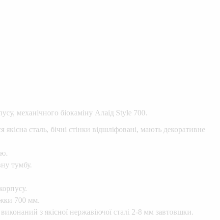
усу, механічного біокаміну Алаід Style 700.
я якісна сталь, бічні стінки відшліфовані, мають декоративне
ою.
ну тумбу.
корпусу.
жки 700 мм.
виконаний з якісної нержавіючої сталі 2-8 мм завтовшки.