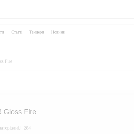
кти
Статті
Тендери
Новини
s Fire
 Gloss Fire
атеріали
284