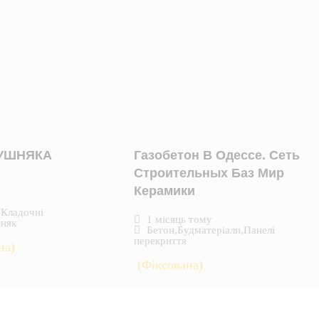
КУШНЯКА
Газобетон В Одессе. Сеть
Строительных Баз Мир
Керамики
,
Кладочні
1 місяць тому
няк
Бетон
,
Будматеріали
,
Панелі
перекриття
на)
(Фіксована)