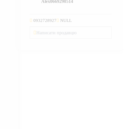
Alex0669290514
0932728927
NULL
Написати продавцю