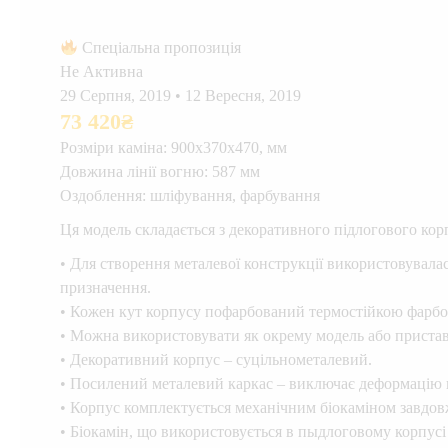
Спеціальна пропозиція
Не Активна
29 Серпня, 2019
•
12 Вересня, 2019
73 420
₴
Розміри каміна: 900х370х470, мм
Довжина лінії вогню: 587 мм
Оздоблення: шліфування, фарбування
Ця модель складається з декоративного підлогового корп
• Для створення металевої конструкції використовувалас
призначення.
• Кожен кут корпусу пофарбований термостійкою фарб
• Можна використовувати як окрему модель або пристав
• Декоративний корпус – суцільнометалевий.
• Посилений металевий каркас – виключає деформацію 
• Корпус комплектується механічним біокаміном завдов
• Біокамін, що використовується в пыдлоговому корпусі 