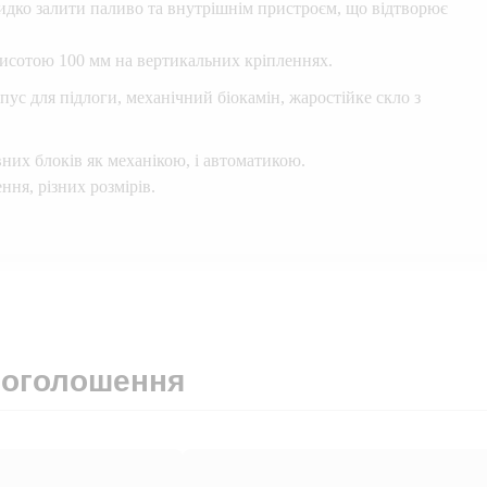
дко залити паливо та внутрішнім пристроєм, що відтворює
висотою 100 мм на вертикальних кріпленнях.
ус для підлоги, механічний біокамін, жаростійке скло з
их блоків як механікою, і автоматикою.
ня, різних розмірів.
 оголошення