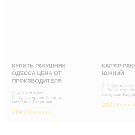
КУПИТЬ РАКУШНЯК
КАР'ЄР РА
ОДЕССА ЦЕНА ОТ
ЮЖНИЙ
ПРОИЗВОДИТЕЛЯ
4 тижні тому
Будматеріали
4 тижні тому
матеріали
,
Ракуш
Будматеріали
,
Кладочні
матеріали
,
Ракушняк
20
₴
(Фіксова
20
₴
(Фіксована)