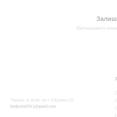
Залиш
Щоб відправити комен
Українa, м. Київ, пр-т Л.Курбаса 2б
Д
budportal2012@gmail.com
П