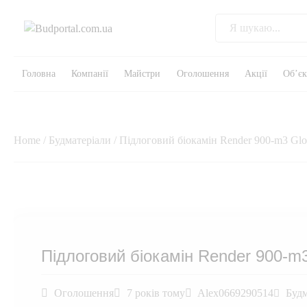
Головна
Компанії
Майстри
Оголошення
Акції
Об’є
Home
/
Будматеріали
/ Підлоговий біокамін Render 900-m3 Glos
Підлоговий біокамін Render 900-m3
Оголошення
7 років тому
Alex0669290514
Будм