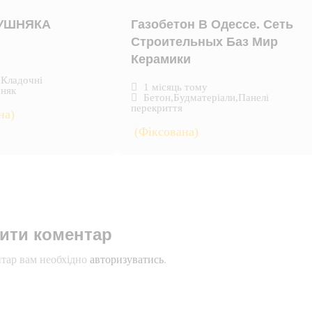
КУШНЯКА
Газобетон В Одессе. Сеть
Строительных Баз Мир
Керамики
,
Кладочні
1 місяць тому
няк
Бетон
,
Будматеріали
,
Панелі
перекриття
на)
(Фіксована)
ити коментар
тар вам необхідно
авторизуватись
.