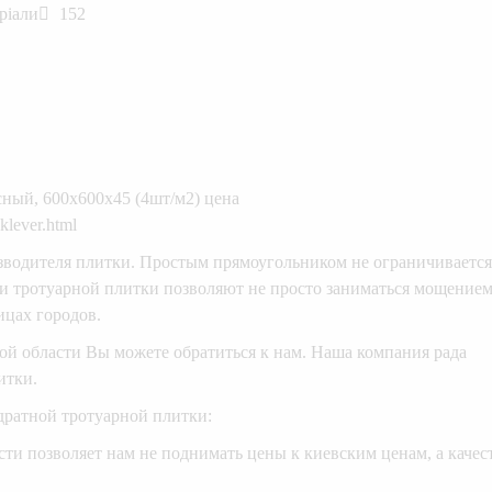
ріали
152
сный, 600х600х45 (4шт/м2) цена
klever.html
зводителя плитки. Простым прямоугольником не ограничивается
ки тротуарной плитки позволяют не просто заниматься мощение
ицах городов.
ой области Вы можете обратиться к нам. Наша компания рада
итки.
ратной тротуарной плитки:
ти позволяет нам не поднимать цены к киевским ценам, а качес