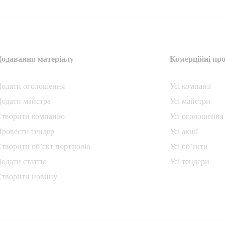
Додавання матеріалу
Комерційні про
Додати oголошення
Усі компанії
одати майстра
Усі майстри
Створити компанiю
Усі оголошення
ровести тендер
Усі акції
творити об’єкт портфоліо
Усі об’єкти
одати статтю
Усі тендери
Створити новину