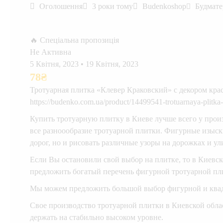
Оголошення
3 роки тому
Budenkoshop
Будмате
🔥 Спеціальна пропозиція
Не Активна
5 Квітня, 2023
•
19 Квітня, 2023
78
₴
Тротуарная плитка «Клевер Краковский» с декором кра
https://budenko.com.ua/product/14499541-trotuarnaya-plitka-
Купить тротуарную плитку в Киеве лучше всего у прои
все разноообразие тротуарной плитки. Фигурные изыс
дорог, но и рисовать различные узоры на дорожках и ул
Если Вы остановили свой выбор на плитке, то в Киевск
предложить богатый перечень фигурной тротуарной пл
Мы можем предложить большой выбор фигурной и квад
Свое производство тротуарной плитки в Киевской облас
держать на стабильно высоком уровне.