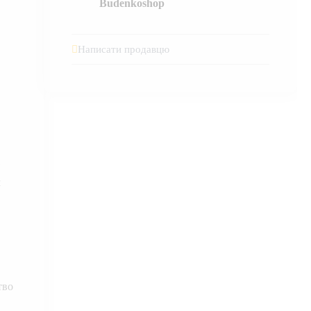
Budenkoshop
Написати продавцю
м
тво