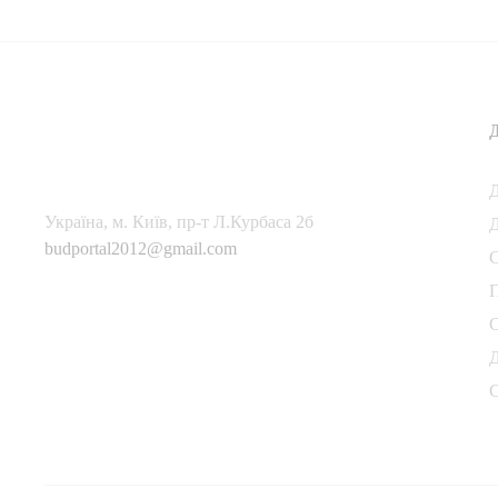
Українa, м. Київ, пр-т Л.Курбаса 2б
Д
budportal2012@gmail.com
П
С
Д