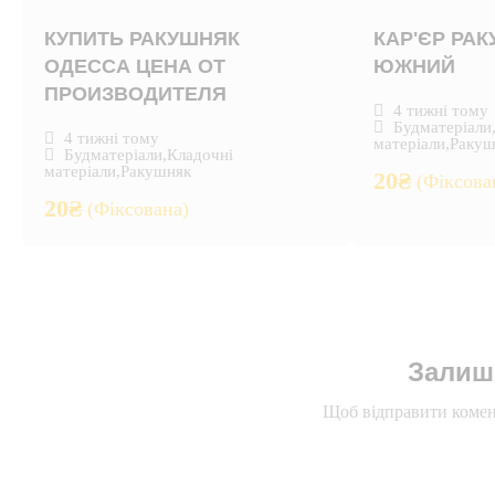
КУПИТЬ РАКУШНЯК
КАР'ЄР РА
ОДЕССА ЦЕНА ОТ
ЮЖНИЙ
ПРОИЗВОДИТЕЛЯ
4 тижні тому
Будматеріали
4 тижні тому
матеріали
,
Ракуш
Будматеріали
,
Кладочні
матеріали
,
Ракушняк
20
₴
(Фіксова
20
₴
(Фіксована)
Залиш
Щоб відправити комен