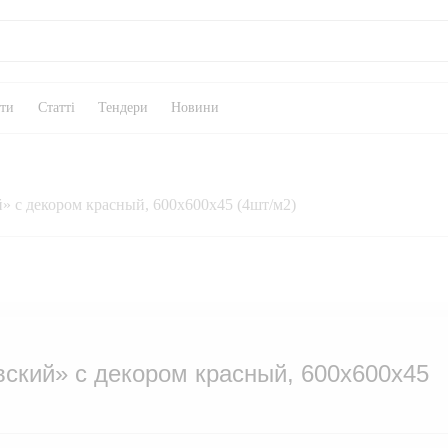
кти
Статті
Тендери
Новини
» с декором красный, 600х600х45 (4шт/м2)
вский» с декором красный, 600х600х45