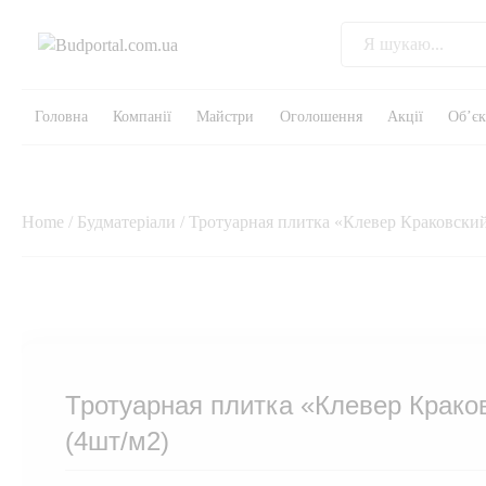
Головна
Компанії
Майстри
Оголошення
Акції
Об’є
Home
/
Будматеріали
/ Тротуарная плитка «Клевер Краковский
Тротуарная плитка «Клевер Крако
(4шт/м2)