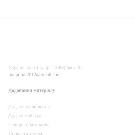
Українa, м. Київ, пр-т Л.Курбаса 2б
budportal2012@gmail.com
Додавання матеріалу
Додати oголошення
Додати майстра
Створити компанiю
Провести тендер