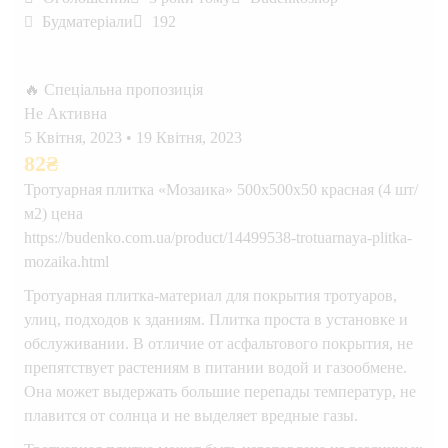
Будматеріали
192
🔥 Спеціальна пропозиція
Не Активна
5 Квітня, 2023
•
19 Квітня, 2023
82
₴
Тротуарная плитка «Мозаика» 500х500х50 красная (4 шт/
м2) цена
https://budenko.com.ua/product/14499538-trotuarnaya-plitka-
mozaika.html
Тротуарная плитка-материал для покрытия тротуаров,
улиц, подходов к зданиям. Плитка проста в установке и
обслуживании. В отличие от асфальтового покрытия, не
препятствует растениям в питании водой и газообмене.
Она может выдержать большие перепады температур, не
плавится от солнца и не выделяет вредные газы.