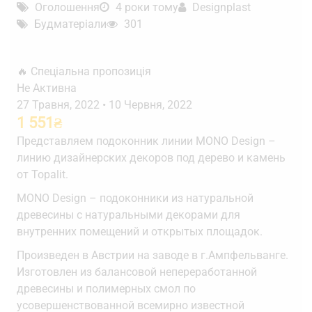
Оголошення
4 роки тому
Designplast
Будматеріали
301
🔥 Спеціальна пропозиція
Не Активна
27 Травня, 2022
•
10 Червня, 2022
1 551
₴
Представляем подоконник линии MONO Design –
линию дизайнерских декоров под дерево и камень
от Topalit.
MONO Design – подоконники из натуральной
древесины с натуральными декорами для
внутренних помещений и открытых площадок.
Произведен в Австрии на заводе в г.Ампфельванге.
Изготовлен из балансовой непереработанной
древесины и полимерных смол по
усовершенствованной всемирно известной