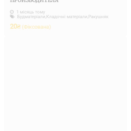
ПРОИЗВОДИТЕЛЯ
1 місяць тому
Будматеріали
,
Кладочні матеріали
,
Ракушняк
20
₴
(Фіксована)