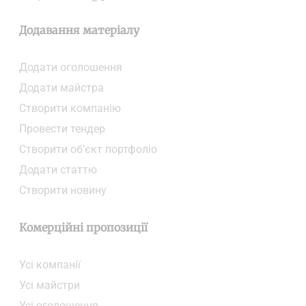
Додавання матеріалу
Додати oголошення
Додати майстра
Створити компанiю
Провести тендер
Створити об’єкт портфоліо
Додати статтю
Створити новину
Комерційні пропозиції
Усі компанії
Усі майстри
Усі оголошення