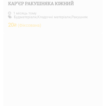
КАР'ЄР РАКУШНЯКА ЮЖНИЙ
1 місяць тому
Будматеріали
,
Кладочні матеріали
,
Ракушняк
20
₴
(Фіксована)